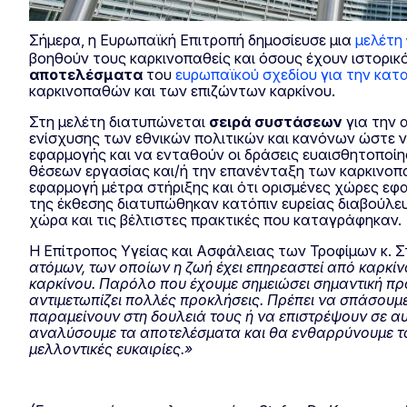
Σήμερα, η Ευρωπαϊκή Επιτροπή δημοσίευσε μια
μελέτη
βοηθούν τους καρκινοπαθείς και όσους έχουν ιστορικ
αποτελέσματα
του
ευρωπαϊκού σχεδίου για την κατ
καρκινοπαθών και των επιζώντων καρκίνου.
Στη μελέτη διατυπώνεται
σειρά συστάσεων
για την 
ενίσχυσης των εθνικών πολιτικών και κανόνων ώστε ν
εφαρμογής και να ενταθούν οι δράσεις ευαισθητοποί
θέσεων εργασίας και/ή την επανένταξη των καρκινοπα
εφαρμογή μέτρα στήριξης και ότι ορισμένες χώρες εφ
της έκθεσης διατυπώθηκαν κατόπιν ευρείας διαβούλευ
χώρα και τις βέλτιστες πρακτικές που καταγράφηκαν.
Η Επίτροπος Υγείας και Ασφάλειας των Τροφίμων κ. 
ατόμων, των οποίων η ζωή έχει επηρεαστεί από καρκίν
καρκίνου. Παρόλο που έχουμε σημειώσει σημαντική πρό
αντιμετωπίζει πολλές προκλήσεις. Πρέπει να σπάσουμ
παραμείνουν στη δουλειά τους ή να επιστρέψουν σε αυ
αναλύσουμε τα αποτελέσματα και θα ενθαρρύνουμε τα
μελλοντικές ευκαιρίες.»