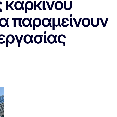
ς καρκίνου
α παραμείνουν
 εργασίας