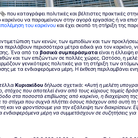
που καταγράφει πολιτικές και βέλτιστες πρακτικές στη
ό καρκίνου να παραμείνουν στην αγορά εργασίας ή να επισ
απολέμηση του καρκίνου
και έχει σκοπό τη στήριξη της πα
αντιμετώπιση των κενών, των εμποδίων και των προκλήσεω
α περιλάβουν περισσότερα μέτρα ειδικά για τον καρκίνο, 
ησης. Ένα από τα
βασικά συμπεράσματα
είναι η έλλειψη 
θών και των επιζώντων σε πολλές χώρες. Ωστόσο, η μελέτ
αρμόζουν γενικότερες πολιτικές για τη στήριξη των ατόμω
σης με τα ενδιαφερόμενα μέρη. Η έκθεση περιλαμβάνει εν
Στέλλα
Κυριακίδου
δήλωσε σχετικά:
«Αυτή η μελέτη υπογρα
ο, στόχος που αποτελεί έναν από τους κύριους τομείς δρά
οδο στα ποσοστά επιβίωσης από καρκίνο, η διαχείριση της
ε το στίγμα που συχνά πλήττει όσους πάσχουν από αυτή τη
τή και να φροντίσουμε για την εξάλειψη των διακρίσεων. 
 ενδιαφερόμενα μέρη να συμμετάσχουν σε συζητήσεις για 