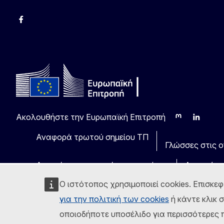
Facebook
Instagram
Χ
YouTube
Ακολουθήστε την Ευρωπαϊκή Επιτροπή
Mastodon
LinkedIn
Blu
Αναφορά τρωτού σημείου ΤΠ
Γλώσσες στις οπ
Ανακοίνωση νομικού περιεχομένου
Δυνατότη
Ο ιστότοπος χρησιμοποιεί cookies. Επισκεφ
για την πολιτική των cookies
ή κάντε κλικ 
οποιοδήποτε υποσέλιδο για περισσότερες π