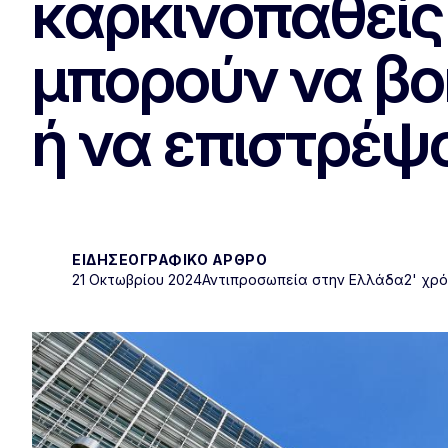
καρκινοπαθείς 
μπορούν να βο
ή να επιστρέψ
ΕΙΔΗΣΕΟΓΡΑΦΙΚΌ ΆΡΘΡΟ
21 Οκτωβρίου 2024
Αντιπροσωπεία στην Ελλάδα
2' χρ