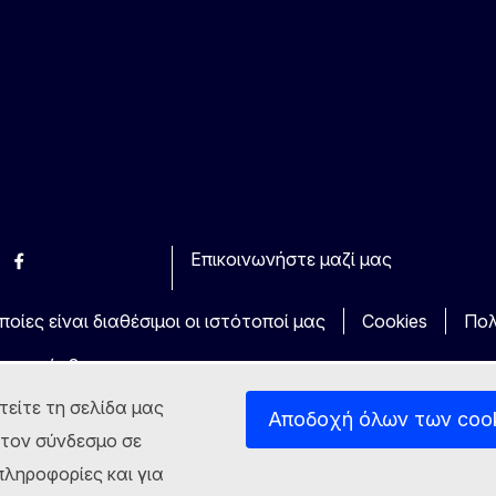
Επικοινωνήστε μαζί μας
esky
Facebook
Youtube
Other
οίες είναι διαθέσιμοι οι ιστότοποί μας
Cookies
Πολ
τα πρόσβασης
τείτε τη σελίδα μας
Αποδοχή όλων των coo
στον σύνδεσμο σε
ληροφορίες και για