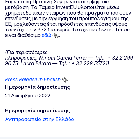
Ευρωπαϊκή Πράσινη Συμφωνία και η ψηφιακή
μετάβαση. Το Ταμείο InvestEU υλοποιείται μέσω
χρηματοδοτικών εταίρων που θα πραγματοποιήσουν
επενδύσεις με την εγγύηση του προϋπολογισμού της
ΕΕ, μοχλεύοντας έτσι πρόσθετες επενδύσεις ύψους
τουλάχιστον 372 δισ. ευρώ. Το σχετικό δελτίο Τύπου
είναι διαθέσιμο
εδώ
.
(Για περισσότερες
πληροφορίες: Miriam Garcia
Ferrer
— Τηλ.: + 32 2 299
90 75·
Laura
B
é
rard
— Τηλ.: + 32 229 55721).
Press Release in English
Ημερομηνία δημοσίευσης
21 Δεκεμβρίου 2022
Ημερομηνία δημοσίευσης
Αντιπροσωπεία στην Ελλάδα