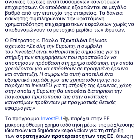
ανάγκες ταχέως αναπτυσσόμενων καινοτόμων
επιχειρήσεων. Οι αποδόσεις εξαρτώνται σε μεγάλο
βαθμό από την επιτυχία της εταιρείας. Τα δάνεια
εκκίνησης συμπληρώνουν την υφιστάμενη
χρηματοδότηση επιχειρηματικών κεφαλαίων χωρίς να
αποδυναμώνουν το μετοχικό μερίδιο των ιδρυτών.
Ο Eπίτροπος κ. Πάολο
Τζεντιλόνι
δήλωσε
σχετικά:
«Σε όλη την Ευρώπη, η συμβολή
του
InvestEU
είναι καθοριστικής σημασίας για τη
στήριξη των επιχειρήσεων που προσπαθούν να
αποκτήσουν πρόσβαση στη χρηματοδότηση, την οποία
χρειάζονται για να επιδοθούν σε προηγμένη έρευνα
και ανάπτυξη. Η συμφωνία αυτή αποτελεί ένα
εξαιρετικό παράδειγμα της χρηματοδότησης που
παρέχει το
InvestEU
για τη στήριξη της έρευνας, χάρη
στην οποία η Ευρώπη θα μπορέσει διατηρήσει την
παγκόσμια πρωτοπορία της στην ανάπτυξη
καινοτόμων προϊόντων με πραγματικές θετικές
εφαρμογές.»
Το πρόγραμμα
InvestEU
παρέχει στην ΕΕ
μακροπρόθεσμη χρηματοδότηση μέσω της μόχλευσης
ιδιωτικών και δημόσιων κεφαλαίων για τη στήριξη
των
στρατηγικών προτεραιοτήτων της ΕΕ
, όπως η