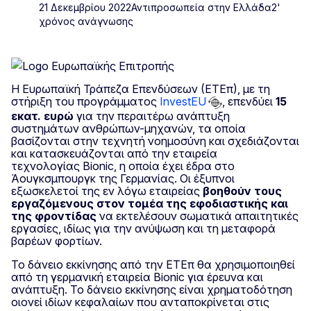
21 Δεκεμβρίου 2022
Αντιπροσωπεία στην Ελλάδα
2'
χρόνος ανάγνωσης
Η Ευρωπαϊκή Τράπεζα Επενδύσεων (ΕΤΕπ), με τη
στήριξη του προγράμματος
InvestEU
, επενδύει
15
εκατ. ευρώ
για την περαιτέρω ανάπτυξη
συστημάτων ανθρώπων-μηχανών, τα οποία
βασίζονται στην τεχνητή νοημοσύνη και σχεδιάζονται
και κατασκευάζονται από την εταιρεία
τεχνολογίας Bionic, η οποία έχει έδρα στο
Άουγκσμπουργκ της Γερμανίας. Οι έξυπνοι
εξωσκελετοί της εν λόγω εταιρείας
βοηθούν τους
εργαζόμενους στον τομέα της εφοδιαστικής και
της φροντίδας
να εκτελέσουν σωματικά απαιτητικές
εργασίες, ιδίως για την ανύψωση και τη μεταφορά
βαρέων φορτίων.
Το δάνειο εκκίνησης από την ΕΤΕπ θα χρησιμοποιηθεί
από τη γερμανική εταιρεία Bionic για έρευνα και
ανάπτυξη. Το δάνειο εκκίνησης είναι χρηματοδότηση
οιονεί ιδίων κεφαλαίων που ανταποκρίνεται στις