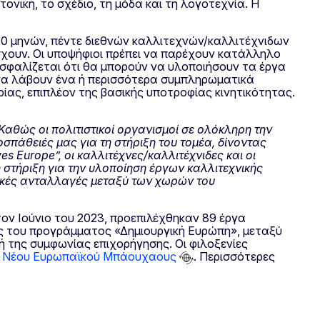
τονική, το σχέδιο, τη μόδα και τη λογοτεχνία. Η
 10 μηνών, πέντε διεθνών καλλιτεχνών/καλλιτέχνιδων
σχουν. Οι υποψήφιοι πρέπει να παρέχουν κατάλληλο
ασφαλίζεται ότι θα μπορούν να υλοποιήσουν τα έργα
ν να λάβουν ένα ή περισσότερα συμπληρωματικά
ρίας, επιπλέον της βασικής υποτροφίας κινητικότητας.
Καθώς οι πολιτιστικοί οργανισμοί σε ολόκληρη την
σπάθειές μας για τη στήριξη του τομέα, δίνοντας
es
Europe
”, οι καλλιτέχνες/καλλιτέχνιδες και οι
 στήριξη για την υλοποίηση έργων καλλιτεχνικής
νικές ανταλλαγές μεταξύ των χωρών του
ον Ιούνιο του 2023, προεπιλέχθηκαν 89 έργα
ες του προγράμματος «Δημιουργική Ευρώπη», μεταξύ
ή της συμφωνίας επιχορήγησης. Οι φιλοξενίες
υ
Νέου Ευρωπαϊκού Μπάουχαους
. Περισσότερες