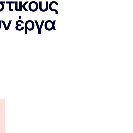
στικούς
ύν έργα