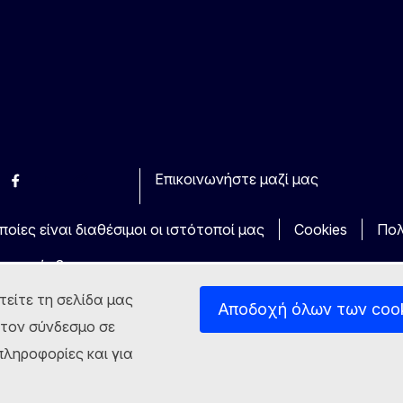
Επικοινωνήστε μαζί μας
esky
Facebook
Youtube
Other
οίες είναι διαθέσιμοι οι ιστότοποί μας
Cookies
Πολ
τα πρόσβασης
τείτε τη σελίδα μας
Αποδοχή όλων των coo
στον σύνδεσμο σε
ληροφορίες και για