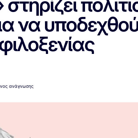
στηρίζει πολιτι
ια να υποδεχθο
 φιλοξενίας
όνος ανάγνωσης