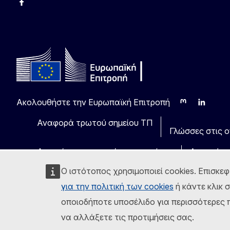
Facebook
Instagram
Χ
YouTube
Ακολουθήστε την Ευρωπαϊκή Επιτροπή
Mastodon
LinkedIn
Blu
Αναφορά τρωτού σημείου ΤΠ
Γλώσσες στις οπ
Ανακοίνωση νομικού περιεχομένου
Δυνατότη
Ο ιστότοπος χρησιμοποιεί cookies. Επισκεφ
για την πολιτική των cookies
ή κάντε κλικ 
οποιοδήποτε υποσέλιδο για περισσότερες π
να αλλάξετε τις προτιμήσεις σας.