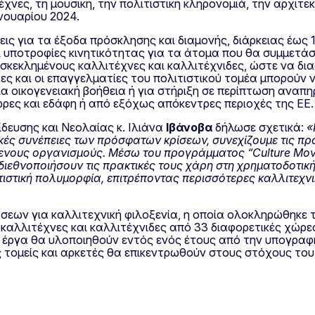
χνες, τη μουσική, την πολιτιστική κληρονομιά, την αρχιτεκ
ανουαρίου 2024.
εις για τα έξοδα πρόσκλησης και διαμονής, διάρκειας έως
ι υποτροφίες κινητικότητας για τα άτομα που θα συμμετά
οσκεκλημένους καλλιτέχνες και καλλιτέχνιδες, ώστε να δι
δες και οι επαγγελματίες του πολιτιστικού τομέα μπορού
ια οικογενειακή βοήθεια ή για στήριξη σε περίπτωση αναπη
ώρες και εδάφη ή από εξόχως απόκεντρες περιοχές της ΕΕ.
δευσης και Νεολαίας κ. Ιλιάνα
Ιβάνοβα
δήλωσε σχετικά:
«
κές συνέπειες των πρόσφατων κρίσεων, συνεχίζουμε τις προ
όμενους οργανισμούς. Μέσω του προγράμματος “
Culture
Mov
διεθνοποιήσουν τις πρακτικές τους χάρη στη χρηματοδοτική
τιστική πολυμορφία, επιτρέποντας περισσότερες καλλιτεχ
εων για καλλιτεχνική φιλοξενία, η οποία ολοκληρώθηκε τ
 καλλιτέχνες και καλλιτέχνιδες από 33 διαφορετικές χώρ
α έργα θα υλοποιηθούν εντός ενός έτους από την υπογραφ
 τομείς και αρκετές θα επικεντρωθούν στους στόχους το