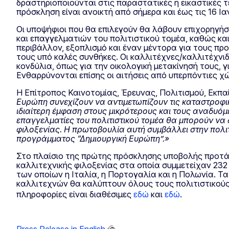
δραστηριοποιούνται στις παραστατικές ή εικαστικές τέ
πρόσκληση είναι ανοικτή από σήμερα και έως τις 16 Ι
Οι υποψήφιοι που θα επιλεγούν θα λάβουν επιχορηγήσ
και επαγγελματιών του πολιτιστικού τομέα, καθώς κα
περιβάλλον, εξοπλισμό και έναν μέντορα για τους πρ
τους υπό καλές συνθήκες. Οι καλλιτέχνες/καλλιτέχνι
κονδύλια, όπως για την οικολογική μετακίνησή τους, γ
Ενθαρρύνονται επίσης οι αιτήσεις από υπερπόντιες χ
Η Επίτροπος Καινοτομίας, Έρευνας, Πολιτισμού, Εκπαί
Ευρώπη
συνεχίζουν να αντιμετωπίζουν τις καταστροφι
ιδιαίτερη έμφαση στους μικρότερους και τους αναδυ
επαγγελματίες του πολιτιστικού τομέα θα μπορούν να 
φιλοξενίας. Η πρωτοβουλία αυτή συμβάλλει στην πολι
προγράμματος “Δημιουργική Ευρώπη”.»
Στο πλαίσιο της πρώτης πρόσκλησης υποβολής προτάσ
καλλιτεχνικής φιλοξενίας στα οποία συμμετείχαν 232
των οποίων η Ιταλία, η Πορτογαλία και η Πολωνία. Τ
καλλιτεχνών θα καλύπτουν όλους τους πολιτιστικούς
πληροφορίες είναι διαθέσιμες
εδώ
και
εδώ
.