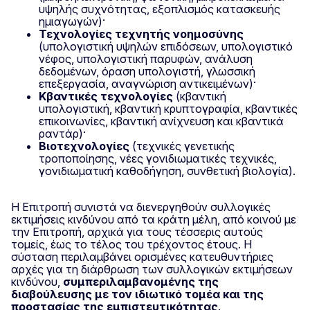
υψηλής συχνότητας, εξοπλισμός κατασκευής
ημιαγωγών)·
Τεχνολογίες τεχνητής νοημοσύνης
(υπολογιστική υψηλών επιδόσεων, υπολογιστικό
νέφος, υπολογιστική παρυφών, ανάλυση
δεδομένων, όραση υπολογιστή, γλωσσική
επεξεργασία, αναγνώριση αντικειμένων)·
Κβαντικές τεχνολογίες
(κβαντική
υπολογιστική, κβαντική κρυπτογραφία, κβαντικές
επικοινωνίες, κβαντική ανίχνευση και κβαντικά
ραντάρ)·
Βιοτεχνολογίες
(τεχνικές γενετικής
τροποποίησης, νέες γονιδιωματικές τεχνικές,
γονιδιωματική καθοδήγηση, συνθετική βιολογία).
Η Επιτροπή συνιστά να διενεργηθούν συλλογικές
εκτιμήσεις κινδύνου από τα κράτη μέλη, από κοινού με
την Επιτροπή, αρχικά για τους τέσσερις αυτούς
τομείς, έως το τέλος του τρέχοντος έτους. Η
σύσταση περιλαμβάνει ορισμένες κατευθυντήριες
αρχές για τη διάρθρωση των συλλογικών εκτιμήσεων
κινδύνου,
συμπεριλαμβανομένης της
διαβούλευσης με τον ιδιωτικό τομέα και της
προστασίας της εμπιστευτικότητας
.