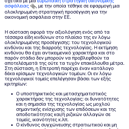
σχετικά με μια
ευρωπαϊκή στρατηγική οικονομικής
ασφάλειας
, με την οποία τέθηκε σε εφαρμογή μια
ολοκληρωμένη στρατηγική προσέγγιση για την
οικονομική ασφάλεια στην ΕΕ.
Η σύσταση αφορά την αξιολόγηση ενός από τα
τέσσερα είδη κινδύνων στο πλαίσιο της εν λόγω
ολοκληρωμένης προσέγγισης: του τεχνολογικού
κινδύνου και της διαρροής τεχνολογίας. Η εκτίμηση
κινδύνου θα έχει αντικειμενικό χαρακτήρα και στο
παρόν στάδιο δεν μπορούν να προβλεφθούν τα
αποτελέσματά της ούτε τα τυχόν επακόλουθα μέτρα.
Στη σύσταση, η Επιτροπή παρέχει έναν κατάλογο
δέκα κρίσιμων τεχνολογικών τομέων. Οι εν λόγω
τεχνολογικοί τομείς επελέγησαν βάσει των εξής
κριτηρίων:
Ο υποστηρικτικός και μετασχηματιστικός
χαρακτήρας της τεχνολογίας: οι δυνατότητες
και η σημασία της τεχνολογίας ως μοχλού
σημαντικής ενίσχυσης των επιδόσεων και της
αποδοτικότητας και/ή ριζικών αλλαγών σε
τομείς, ικανότητες κ.λπ.
Ο κίνδυνος συγχώνευσης στρατιωτικού και μη