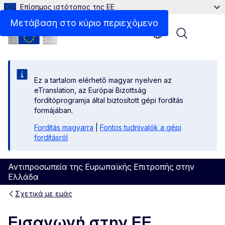
Επίσημος ιστότοπος της ΕΕ
Μετάβαση στο κύριο περιεχόμενο
Menu
Ez a tartalom elérhető magyar nyelven az
eTranslation, az Európai Bizottság
fordítóprogramja által biztosított gépi fordítás
formájában.
Fordítás magyarra
|
Fontos tudnivalók a gépi
fordításról
Αντιπροσωπεία της Ευρωπαϊκής Επιτροπής στην
Ελλάδα
Σχετικά με εμάς
Εισαγωγή στην ΕΕ