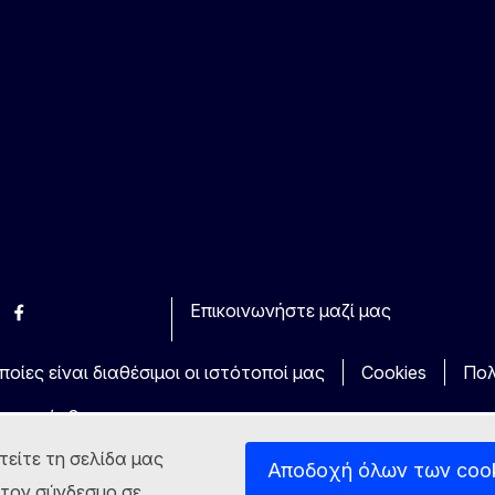
Επικοινωνήστε μαζί μας
esky
Facebook
Youtube
Other
οίες είναι διαθέσιμοι οι ιστότοποί μας
Cookies
Πολ
τα πρόσβασης
τείτε τη σελίδα μας
Αποδοχή όλων των coo
στον σύνδεσμο σε