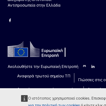
Αντιπροσωπεία στην Ελλάδα
Facebook
Instagram
Χ
YouTube
Ακολουθήστε την Ευρωπαϊκή Επιτροπή
Mastodon
LinkedIn
Blu
Αναφορά τρωτού σημείου ΤΠ
Γλώσσες στις οπ
Ανακοίνωση νομικού περιεχομένου
Δυνατότη
Ο ιστότοπος χρησιμοποιεί cookies. Επισκεφ
για την πολιτική των cookies
ή κάντε κλικ 