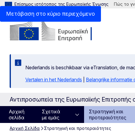
Επίσημος ιστότοπος της Ευρωπαϊκής Ένωσης
Πώς το γν
Μετάβαση στο κύριο περιεχόμενο
Nederlands is beschikbaar via eTranslation, de m
Vertalen in het Nederlands
|
Belangrijke informatie
Αντιπροσωπεία της Ευρωπαϊκής Επιτροπής 
Αρχική
Σχετικά
Στρατηγική και
σελίδα
με εμάς
προτεραιότητες
Αρχική Σελίδα
Στρατηγική και προτεραιότητες