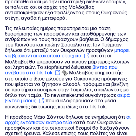
προσπάθεια και με την υποστήριξη διεθνών εταίρων,
οι πολίτες και οι αρχές της Μολδαβίας
ανταποκρίθηκαν εξασφαλίζοντας στους Ουκρανούς
στέγη, αγαθά ή μεταφορά.
Τις τελευταίες ημέρες παρατηρείται μια τάση
δυσφήμισης των προσφύγων και αποθάρρυνσης των
ανθρώπων να τους παράσχουν βοήθεια. Ο δήμαρχος
του Κισινάου και πρώην Σοσιαλιστής, Ιόν Τσέμπαν,
δήλωσε ότι μεταξύ των Ουκρανών προσφύγων
μπορεί
να βρίσκονται κακοποιά στοιχεία
και ότι οι
Μολδαβοί θα μπορούσαν να γίνουν μάρτυρες κλοπών
και ληστειών. Το stopfals.md διέψευσε
βίντεο που
ανέβασε στο Tik Tok
Μολδαβός επηρεαστής
στο οποίο ο ίδιος μιλούσε για Ουκρανούς πρόσφυγες
που φέρεται να ζήτησαν αλκοόλ, τρόφιμα και βενζίνη
σε πρατήριο καυσίμων στην Τσιμισλία, απειλώντας με
όπλο τον ταμία. Το newsmaker.md συγκέντρωσε
σειρά
βίντεο μίσους
που κυκλοφορούσαν στα μέσα
κοινωνικής δικτύωσης, και ιδίως στο Tik Tok.
Η πρόεδρος Μάια Σάντου δήλωσε σε ενημέρωση ότι
οι
αρχές εντόπισαν εκστρατεία
κατά των Ουκρανών
προσφύγων και ότι οι κρατικοί θεσμοί θα διεξαγάγουν
σχετική έρευνα. Κάλεσε επίσης τους πολίτες να είναι