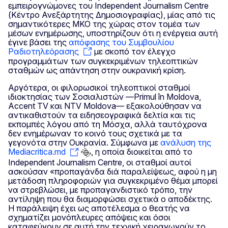
εμπειρογνώμονες του Independent Journalism Centre
(Κέντρο Ανεξάρτητης Δημοσιογραφίας), μίας από τις
σημαντικότερες ΜΚΟ της χώρας στον τομέα των
μέσων ενημέρωσης, υποστηρίζουν ότι η ενέργεια αυτή
έγινε βάσει της
απόφασης του Συμβουλίου
Ραδιοτηλεόρασης
με σκοπό τον έλεγχο
προγραμμάτων των συγκεκριμένων τηλεοπτικών
σταθμών ως απάντηση στην ουκρανική κρίση.
Αργότερα, οι φιλορωσικοί τηλεοπτικοί σταθμοί
ιδιοκτησίας των Σοσιαλιστών —Primul în Moldova,
Accent TV και NTV Moldova— εξακολούθησαν να
αντικαθιστούν τα ειδησεογραφικά δελτία και τις
εκπομπές λόγου από τη Μόσχα, αλλά ταυτόχρονα
δεν ενημέρωναν το κοινό τους σχετικά με τα
γεγονότα στην Ουκρανία. Σύμφωνα με
ανάλυση της
Mediacritica.md
, η οποία διοικείται από το
Independent Journalism Centre, οι σταθμοί αυτοί
ασκούσαν «προπαγάνδα διά παραλείψεως, αφού η μη
μετάδοση πληροφοριών για συγκεκριμένο θέμα μπορεί
να στρεβλώσει, με προπαγανδιστικό τρόπο, την
αντίληψη που θα διαμορφώσει σχετικά ο αποδέκτης.
Η παράλειψη έχει ως αποτέλεσμα ο θεατής να
σχηματίζει μονόπλευρες απόψεις και όσοι
καταφεύγουν σε αυτή την τεχνική χειραγωγούν το