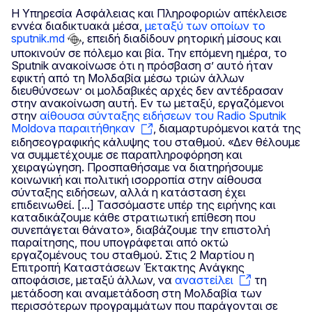
Η Υπηρεσία Ασφάλειας και Πληροφοριών απέκλεισε
εννέα διαδικτυακά μέσα,
μεταξύ των οποίων το
sputnik.md
, επειδή διαδίδουν ρητορική μίσους και
υποκινούν σε πόλεμο και βία. Την επόμενη ημέρα, το
Sputnik ανακοίνωσε ότι η πρόσβαση σ’ αυτό ήταν
εφικτή από τη Μολδαβία μέσω τριών άλλων
διευθύνσεων· οι μολδαβικές αρχές δεν αντέδρασαν
στην ανακοίνωση αυτή. Εν τω μεταξύ, εργαζόμενοι
στην
αίθουσα σύνταξης ειδήσεων του Radio Sputnik
Moldova παραιτήθηκαν
, διαμαρτυρόμενοι κατά της
ειδησεογραφικής κάλυψης του σταθμού. «Δεν θέλουμε
να συμμετέχουμε σε παραπληροφόρηση και
χειραγώγηση. Προσπαθήσαμε να διατηρήσουμε
κοινωνική και πολιτική ισορροπία στην αίθουσα
σύνταξης ειδήσεων, αλλά η κατάσταση έχει
επιδεινωθεί. [...] Τασσόμαστε υπέρ της ειρήνης και
καταδικάζουμε κάθε στρατιωτική επίθεση που
συνεπάγεται θάνατο», διαβάζουμε την επιστολή
παραίτησης, που υπογράφεται από οκτώ
εργαζομένους του σταθμού. Στις 2 Μαρτίου η
Επιτροπή Καταστάσεων Έκτακτης Ανάγκης
αποφάσισε, μεταξύ άλλων, να
αναστείλει
τη
μετάδοση και αναμετάδοση στη Μολδαβία των
περισσότερων προγραμμάτων που παράγονται σε