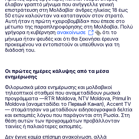
έλαβαν γραπτό μήνυμα που ανήγγελλε γενική
επιστράτευση στη Μολδαβία· άνδρες ηλικίας 18 έως
50 ετών καλούνταν να καταταγούν στον στρατό.
Αυτή ήταν η πρώτη «χειροβομβίδα» που έπεσε στο
μέτωπο της παραπληροφόρησης στη Μολδαβία. Πολύ
γρήγορα η κυβέρνηση
ανακοίνωσε
ότι το
μήνυμα ήταν ψευδές και ότι θα ξεκινήσει έρευνα
προκειμένου να εντοπιστούν οι υπεύθυνοι για τη
διάδοσή του.
Οι πρώτες ημέρες κάλυψης από τα μέσα
ενημέρωσης
Φιλορωσικά μέσα ενημέρωσης και μολδαβικοί
τηλεοπτικοί σταθμοί που αναμεταδίδουν ρωσικά
προγράμματα —RTR Moldova, NTV Moldova, Primul în
Moldova (αναμεταδίδει το Первый Канал), Accent TV
— σταμάτησαν να μεταδίδουν ειδησεογραφικά δελτία
και εκπομπές λόγου που παράγονται στη Ρωσία. Στη
θέση αυτών των προγραμμάτων προβάλλονταν
ταινίες ή παλαιότερες εκπομπές.
Δεν έγινε καμία επίσημη ανακοίνωση, αλλά