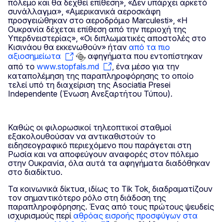
πόλεμο και θα δεχθεί επίθεση», «Δεν υπάρχει αρκετό
συνάλλαγμα», «Αμερικανικά αεροσκάφη
προσγειώθηκαν στο αεροδρόμιο Marculesti», «Η
Ουκρανία δέχεται επίθεση από την περιοχή της
Υπερδνειστερίας», «Οι διπλωματικές αποστολές στο
Κισινάου θα εκκενωθούν» ήταν
από τα πιο
αξιοσημείωτα
αφηγήματα που εντοπίστηκαν
από το
www.stopfals.md
, ένα μέσο για την
καταπολέμηση της παραπληροφόρησης το οποίο
τελεί υπό τη διαχείριση της Asociatia Presei
Independente (Ένωση Ανεξαρτήτου Τύπου).
Καθώς οι φιλορωσικοί τηλεοπτικοί σταθμοί
εξακολουθούσαν να αντικαθιστούν το
ειδησεογραφικό περιεχόμενο που παράγεται στη
Ρωσία και να αποφεύγουν αναφορές στον πόλεμο
στην Ουκρανία, όλα αυτά τα αφηγήματα διαδόθηκαν
στο διαδίκτυο.
Τα κοινωνικά δίκτυα, ιδίως το Tik Tok, διαδραματίζουν
τον σημαντικότερο ρόλο στη διάδοση της
παραπληροφόρησης. Ένας από τους πρώτους ψευδείς
ισχυρισμούς περί
αθρόας εισροής προσφύγων στα