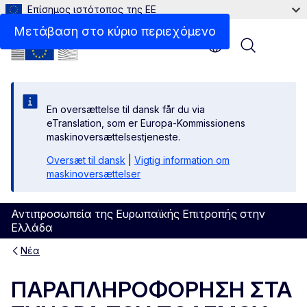
Επίσημος ιστότοπος της ΕΕ
Μετάβαση στο κύριο περιεχόμενο
Menu
En oversættelse til dansk får du via
eTranslation, som er Europa-Kommissionens
maskinoversættelsestjeneste.
Oversæt til dansk
|
Vigtig information om
maskinoversættelser
Αντιπροσωπεία της Ευρωπαϊκής Επιτροπής στην
Ελλάδα
Νέα
ΠΑΡΑΠΛΗΡΟΦΟΡΗΣΗ ΣΤΑ