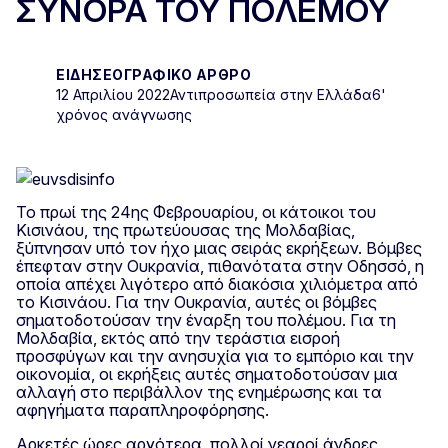
ΣΥΝΟΡΑ ΤΟΥ ΠΟΛΕΜΟΥ
ΕΙΔΗΣΕΟΓΡΑΦΙΚΌ ΆΡΘΡΟ
12 Απριλίου 2022
Αντιπροσωπεία στην Ελλάδα
6'
χρόνος ανάγνωσης
Το πρωί της 24ης Φεβρουαρίου, οι κάτοικοι του
Κισινάου, της πρωτεύουσας της Μολδαβίας,
ξύπνησαν υπό τον ήχο μιας σειράς εκρήξεων. Βόμβες
έπεφταν στην Ουκρανία, πιθανότατα στην Οδησσό, η
οποία απέχει λιγότερο από διακόσια χιλιόμετρα από
το Κισινάου. Για την Ουκρανία, αυτές οι βόμβες
σηματοδοτούσαν την έναρξη του πολέμου. Για τη
Μολδαβία, εκτός από την τεράστια εισροή
προσφύγων και την ανησυχία για το εμπόριο και την
οικονομία, οι εκρήξεις αυτές σηματοδοτούσαν μια
αλλαγή στο περιβάλλον της ενημέρωσης και τα
αφηγήματα παραπληροφόρησης.
Αρκετές ώρες αργότερα, πολλοί νεαροί άνδρες