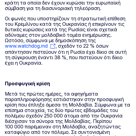
κράτη τα οποία δεν έχουν κυρώσει την ευρωπαϊκή
σύμβαση για τη διασυνοριακή τηλεόραση.
Οι φωνές που υποστηρίζουν τη στρατιωτική επίθεση
του Κρεμλίνου κατά της Ουκρανίας ή επικρίνουν τις
δυτικές κυρώσεις κατά της Ρωσίας είναι σχετικά
αδύναμες στον μολδαβικό τομέα ενημέρωσης.
Ωστόσο, σύμφωνα με δημοσκόπηση της
www.watchdog.md
, σχεδόν το 22 % όσων
απάντησαν πιστεύουν ότι η Ρωσία έχει δίκιο σε αυτή
τη σύγκρουση έναντι 38 %, που πιστεύουν ότι δίκιο
έχει η Ουκρανία.
Προσφυγική κρίση
Μετά τις πρώτες ημέρες, τα αφηγήματα
παραπληροφόρησης εστιάστηκαν στην προσφυγική
κρίση που έπληξε άμεσα τη Μολδαβία. Σύμφωνα με τα
επίσημα στοιχεία, τις δύο πρώτες εβδομάδες του
πολέμου σχεδόν 250 000 άτομα από την Ουκρανία
διέσχισαν τα σύνορα της Μολδαβίας. Περίπου
100 000 παρέμειναν στη Μολδαβία, αναζητώντας
καταφύγιο από τον πόλεμο. Σε συντονισμένη