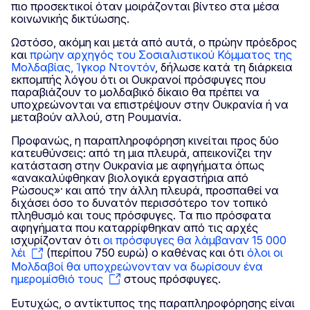
πιο προσεκτικοί όταν μοιράζονται βίντεο στα μέσα
κοινωνικής δικτύωσης.
Ωστόσο, ακόμη και μετά από αυτά, ο πρώην πρόεδρος
και
πρώην αρχηγός του Σοσιαλιστικού Κόμματος της
Μολδαβίας, Ίγκορ Ντοντόν
, δήλωσε κατά τη διάρκεια
εκπομπής λόγου ότι οι Ουκρανοί πρόσφυγες που
παραβιάζουν το μολδαβικό δίκαιο θα πρέπει να
υποχρεώνονται να επιστρέψουν στην Ουκρανία ή να
μεταβούν αλλού, στη Ρουμανία.
Προφανώς, η παραπληροφόρηση κινείται προς δύο
κατευθύνσεις: από τη μια πλευρά, απεικονίζει την
κατάσταση στην Ουκρανία με αφηγήματα όπως
«ανακαλύφθηκαν βιολογικά εργαστήρια από
Ρώσους»· και από την άλλη πλευρά, προσπαθεί να
διχάσει όσο το δυνατόν περισσότερο τον τοπικό
πληθυσμό και τους πρόσφυγες. Τα πιο πρόσφατα
αφηγήματα που καταρρίφθηκαν από τις αρχές
ισχυρίζονταν ότι
οι πρόσφυγες θα λάμβαναν 15 000
λέι
(περίπου 750 ευρώ) ο καθένας και ότι
όλοι οι
Μολδαβοί θα υποχρεώνονταν να δωρίσουν ένα
ημερομίσθιό τους
στους πρόσφυγες.
Ευτυχώς, ο αντίκτυπος της παραπληροφόρησης είναι