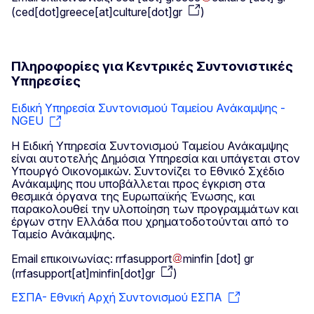
(
ced[dot]greece[at]culture[dot]gr
)
Πληροφορίες για Κεντρικές Συντονιστικές
Υπηρεσίες
Ειδική Υπηρεσία Συντονισμού Ταμείου Ανάκαμψης -
NGEU
Η Ειδική Υπηρεσία Συντονισμού Ταμείου Ανάκαμψης
είναι αυτοτελής Δημόσια Υπηρεσία και υπάγεται στον
Υπουργό Οικονομικών. Συντονίζει το Εθνικό Σχέδιο
Ανάκαμψης που υποβάλλεται προς έγκριση στα
θεσμικά όργανα της Ευρωπαϊκής Ένωσης, και
παρακολουθεί την υλοποίηση των προγραμμάτων και
έργων στην Ελλάδα που χρηματοδοτούνται από το
Ταμείο Ανάκαμψης.
Email επικοινωνίας:
rrfasupport
minfin
[dot]
gr
(
rrfasupport[at]minfin[dot]gr
)
ΕΣΠΑ- Εθνική Αρχή Συντονισμού ΕΣΠΑ