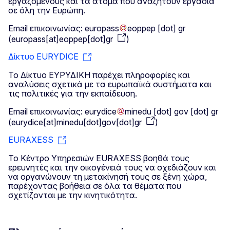
εργαζόμενους και τα άτομα που αναζητούν εργασία
σε όλη την Ευρώπη.
Email επικοινωνίας:
europass
eoppep
[dot]
gr
(
europass[at]eoppep[dot]gr
)
Δίκτυο EURYDICE
Το Δίκτυο ΕΥΡΥΔΙΚΗ παρέχει πληροφορίες και
αναλύσεις σχετικά με τα ευρωπαϊκά συστήματα και
τις πολιτικές για την εκπαίδευση.
Email επικοινωνίας:
eurydice
minedu
[dot]
gov
[dot]
gr
(
eurydice[at]minedu[dot]gov[dot]gr
)
EURAXESS
Το Κέντρο Υπηρεσιών EURAXESS βοηθά τους
ερευνητές και την οικογένειά τους να σχεδιάζουν και
να οργανώνουν τη μετακίνησή τους σε ξένη χώρα,
παρέχοντας βοήθεια σε όλα τα θέματα που
σχετίζονται με την κινητικότητα.