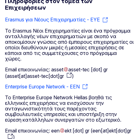
Πληροφορίες στον τομέα των
Επιχειρήσεων
Erasmus για Νέους Επιχειρηματίες - EYE
Το Erasmus Νέοι Επιχειρηματίες είναι ένα πρόγραμμα
ανταλλαγής νέων επιχειρηματιών με σκοπό να
αποκομίσουν γνώσεις από έμπειρους επιχειρηματίες οι
οποίοι διευθύνουν μικρές ή μεσαίες επιχειρήσεις σε
κάποια από τις συμμετέχουσες στο πρόγραμμα
χώρες.
Email επικοινωνίας:
asset
asset-tec
[dot]
gr
(
asset[at]asset-tec[dot]gr
)
Enterprise Europe Network - EEN
Το Enterprise Europe Network Hellas βοηθά τις
ελληνικές επιχειρήσεις να ενισχύσουν την
ανταγωνιστικότητά τους παρέχοντας
συμβουλευτικές υπηρεσίες και υποστήριξη στην
εύρεση κατάλληλων συνεργατών στο εξωτερικό.
Email επικοινωνίας:
een
ekt
[dot]
gr
(
een[at]ekt[dot]gr
)