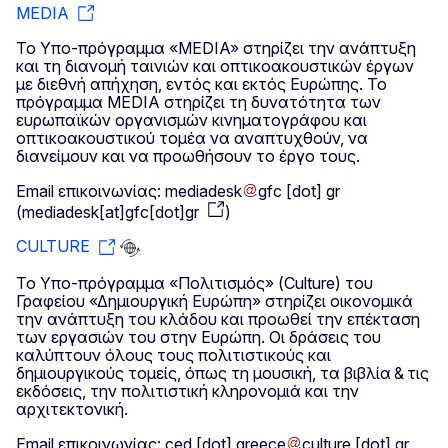
MEDIA
Το Υπο-πρόγραμμα «MEDIA» στηρίζει την ανάπτυξη
και τη διανομή ταινιών και οπτικοακουστικών έργων
με διεθνή απήχηση, εντός και εκτός Ευρώπης. Το
πρόγραμμα MEDIA στηρίζει τη δυνατότητα των
ευρωπαϊκών οργανισμών κινηματογράφου και
οπτικοακουστικού τομέα να αναπτυχθούν, να
διανείμουν και να προωθήσουν το έργο τους.
Email επικοινωνίας:
mediadesk
gfc
[dot]
gr
(
mediadesk[at]gfc[dot]gr
)
CULTURE
Το Υπο-πρόγραμμα «Πολιτισμός» (Culture) του
Γραφείου «Δημιουργική Ευρώπη» στηρίζει οικονομικά
την ανάπτυξη του κλάδου και προωθεί την επέκταση
των εργασιών του στην Ευρώπη. Οι δράσεις του
καλύπτουν όλους τους πολιτιστικούς και
δημιουργικούς τομείς, όπως τη μουσική, τα βιβλία & τις
εκδόσεις, την πολιτιστική κληρονομιά και την
αρχιτεκτονική.
Email επικοινωνίας:
ced
[dot]
greece
culture
[dot]
gr