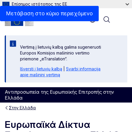
Επίσημος ιστότοπος της ΕΕ
Μετάβαση στο κύριο περιεχόμενο
Menu
Vertimą į lietuvių kalbą galima sugeneruoti
Europos Komisijos mašininio vertimo
priemone „eTranslation“.
Išversti į lietuvių kalbą
|
Svarbi informacija
apie mašininį vertimą
Αντιπροσωπεία της Ευρωπαϊκής Επιτροπής στην
Ελλάδα
Στην Ελλάδα
Ευρωπαϊκά Δίκτυα