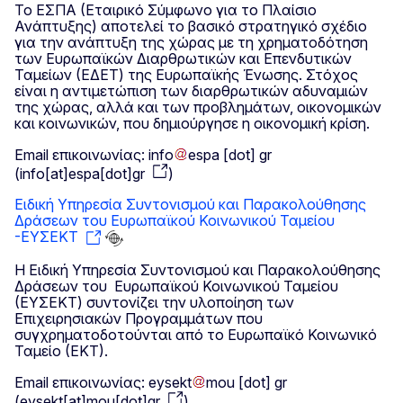
Το ΕΣΠΑ (Εταιρικό Σύμφωνο για το Πλαίσιο
Ανάπτυξης) αποτελεί το βασικό στρατηγικό σχέδιο
για την ανάπτυξη της χώρας με τη χρηματοδότηση
των Ευρωπαϊκών Διαρθρωτικών και Επενδυτικών
Ταμείων (ΕΔΕΤ) της Ευρωπαϊκής Ένωσης. Στόχος
είναι η αντιμετώπιση των διαρθρωτικών αδυναμιών
της χώρας, αλλά και των προβλημάτων, οικονομικών
και κοινωνικών, που δημιούργησε η οικονομική κρίση.
Email επικοινωνίας:
info
espa
[dot]
gr
(
info[at]espa[dot]gr
)
Ειδική Υπηρεσία Συντονισμού και Παρακολούθησης
Δράσεων του Ευρωπαϊκού Κοινωνικού Ταμείου
-ΕΥΣΕΚΤ
Η Ειδική Υπηρεσία Συντονισμού και Παρακολούθησης
Δράσεων του Ευρωπαϊκού Κοινωνικού Ταμείου
(ΕΥΣΕΚΤ) συντονίζει την υλοποίηση των
Επιχειρησιακών Προγραμμάτων που
συγχρηματοδοτούνται από το Ευρωπαϊκό Κοινωνικό
Ταμείο (ΕΚΤ).
Email επικοινωνίας:
eysekt
mou
[dot]
gr
(
eysekt[at]mou[dot]gr
)