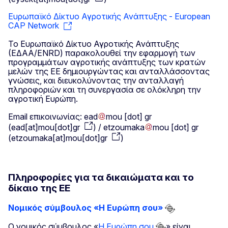
Ευρωπαϊκό Δίκτυο Αγροτικής Ανάπτυξης - European
CAP Network
Το Ευρωπαϊκό Δίκτυο Αγροτικής Ανάπτυξης
(ΕΔΑΑ/ENRD) παρακολουθεί την εφαρμογή των
προγραμμάτων αγροτικής ανάπτυξης των κρατών
μελών της ΕΕ δημιουργώντας και ανταλλάσσοντας
γνώσεις, και διευκολύνοντας την ανταλλαγή
πληροφοριών και τη συνεργασία σε ολόκληρη την
αγροτική Ευρώπη.
Email επικοινωνίας:
ead
mou
[dot]
gr
(
ead[at]mou[dot]gr
)
/
etzoumaka
mou
[dot]
gr
(
etzoumaka[at]mou[dot]gr
)
Πληροφορίες για τα δικαιώματα και το
δίκαιο της ΕΕ
Νομικός σύμβουλος «Η Ευρώπη σου»
Ο νομικός σύμβουλος «
Η Ευρώπη σου
» είναι