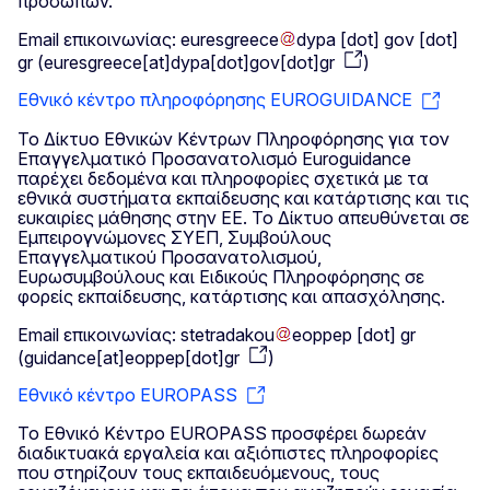
προσώπων.
Email επικοινωνίας:
euresgreece
dypa
[dot]
gov
[dot]
gr
(
euresgreece[at]dypa[dot]gov[dot]gr
)
Εθνικό κέντρο πληροφόρησης EUROGUIDANCE
Το Δίκτυο Εθνικών Κέντρων Πληροφόρησης για τον
Επαγγελματικό Προσανατολισμό Euroguidance
παρέχει δεδομένα και πληροφορίες σχετικά με τα
εθνικά συστήματα εκπαίδευσης και κατάρτισης και τις
ευκαιρίες μάθησης στην ΕΕ. Το Δίκτυο απευθύνεται σε
Εμπειρογνώμονες ΣΥΕΠ, Συμβούλους
Επαγγελματικού Προσανατολισμού,
Ευρωσυμβούλους και Ειδικούς Πληροφόρησης σε
φορείς εκπαίδευσης, κατάρτισης και απασχόλησης.
Email επικοινωνίας:
stetradakou
eoppep
[dot]
gr
(
guidance[at]eoppep[dot]gr
)
Εθνικό κέντρο EUROPASS
Το Εθνικό Κέντρο EUROPASS προσφέρει δωρεάν
διαδικτυακά εργαλεία και αξιόπιστες πληροφορίες
που στηρίζουν τους εκπαιδευόμενους, τους