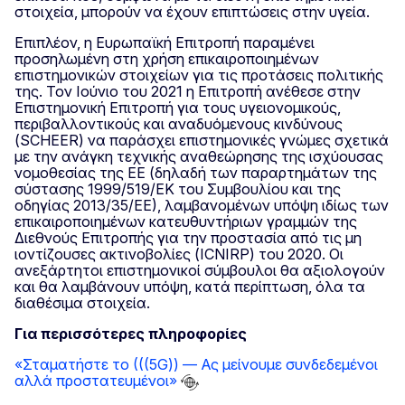
στοιχεία, μπορούν να έχουν επιπτώσεις στην υγεία.
Επιπλέον, η Ευρωπαϊκή Επιτροπή παραμένει
προσηλωμένη στη χρήση επικαιροποιημένων
επιστημονικών στοιχείων για τις προτάσεις πολιτικής
της. Τον Ιούνιο του 2021 η Επιτροπή ανέθεσε στην
Επιστημονική Επιτροπή για τους υγειονομικούς,
περιβαλλοντικούς και αναδυόμενους κινδύνους
(SCHEER) να παράσχει επιστημονικές γνώμες σχετικά
με την ανάγκη τεχνικής αναθεώρησης της ισχύουσας
νομοθεσίας της ΕΕ (δηλαδή των παραρτημάτων της
σύστασης 1999/519/ΕΚ του Συμβουλίου και της
οδηγίας 2013/35/ΕΕ), λαμβανομένων υπόψη ιδίως των
επικαιροποιημένων κατευθυντήριων γραμμών της
Διεθνούς Επιτροπής για την προστασία από τις μη
ιοντίζουσες ακτινοβολίες (ICNIRP) του 2020. Οι
ανεξάρτητοι επιστημονικοί σύμβουλοι θα αξιολογούν
και θα λαμβάνουν υπόψη, κατά περίπτωση, όλα τα
διαθέσιμα στοιχεία.
Για περισσότερες πληροφορίες
«Σταματήστε το (((5G)) — Ας μείνουμε συνδεδεμένοι
αλλά προστατευμένοι»