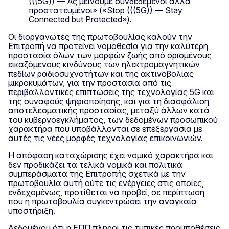
(((5G)) — Ας μείνουμε συνδεδεμένοι αλλά
προστατευμένοι» («Stop (((5G)) — Stay
Connected but Protected»).
Οι διοργανωτές της πρωτοβουλίας καλούν την
Επιτροπή να προτείνει νομοθεσία για την καλύτερη
προστασία όλων των μορφών ζωής από ορισμένους
εικαζόμενους κινδύνους των ηλεκτρομαγνητικών
πεδίων ραδιοσυχνοτήτων και της ακτινοβολίας
μικροκυμάτων, για την προστασία από τις
περιβαλλοντικές επιπτώσεις της τεχνολογίας 5G και
της συναφούς ψηφιοποίησης, και για τη διασφάλιση
αποτελεσματικής προστασίας, μεταξύ άλλων κατά
του κυβερνοεγκλήματος, των δεδομένων προσωπικού
χαρακτήρα που υποβάλλονται σε επεξεργασία με
αυτές τις νέες μορφές τεχνολογίας επικοινωνιών.
Η απόφαση καταχώρισης έχει νομικό χαρακτήρα και
δεν προδικάζει τα τελικά νομικά και πολιτικά
συμπεράσματα της Επιτροπής σχετικά με την
πρωτοβουλία αυτή ούτε τις ενέργειες στις οποίες,
ενδεχομένως, προτίθεται να προβεί, σε περίπτωση
που η πρωτοβουλία συγκεντρώσει την αναγκαία
υποστήριξη.
Δεδομένου ότι η ΕΠΠ πληροί τις τυπικές προϋποθέσεις