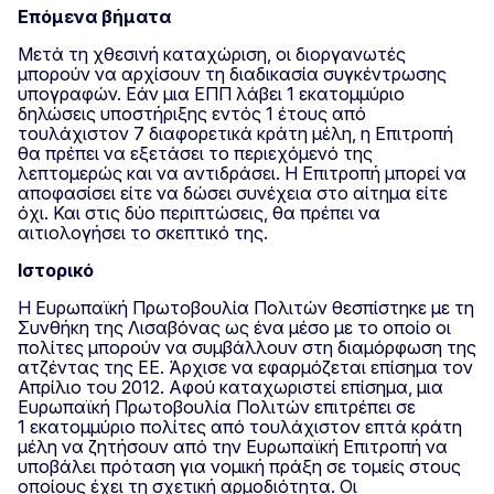
Επόμενα βήματα
Μετά τη χθεσινή καταχώριση, οι διοργανωτές
μπορούν να αρχίσουν τη διαδικασία συγκέντρωσης
υπογραφών. Εάν μια ΕΠΠ λάβει 1 εκατομμύριο
δηλώσεις υποστήριξης εντός 1 έτους από
τουλάχιστον 7 διαφορετικά κράτη μέλη, η Επιτροπή
θα πρέπει να εξετάσει το περιεχόμενό της
λεπτομερώς και να αντιδράσει. Η Επιτροπή μπορεί να
αποφασίσει είτε να δώσει συνέχεια στο αίτημα είτε
όχι. Και στις δύο περιπτώσεις, θα πρέπει να
αιτιολογήσει το σκεπτικό της.
Ιστορικό
Η Ευρωπαϊκή Πρωτοβουλία Πολιτών θεσπίστηκε με τη
Συνθήκη της Λισαβόνας ως ένα μέσο με το οποίο οι
πολίτες μπορούν να συμβάλλουν στη διαμόρφωση της
ατζέντας της ΕΕ. Άρχισε να εφαρμόζεται επίσημα τον
Απρίλιο του 2012. Αφού καταχωριστεί επίσημα, μια
Ευρωπαϊκή Πρωτοβουλία Πολιτών επιτρέπει σε
1 εκατομμύριο πολίτες από τουλάχιστον επτά κράτη
μέλη να ζητήσουν από την Ευρωπαϊκή Επιτροπή να
υποβάλει πρόταση για νομική πράξη σε τομείς στους
οποίους έχει τη σχετική αρμοδιότητα. Οι