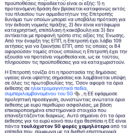
προϋποθέσεις παραδεκτού είναι οι εξής: 1) η
προτεινόμενη δράση δεν βρίσκεται καταφανώς εκτός
του πλαισίου των αρμοδιοτήτων της Επιτροπής
δυνάμει των οποίων μπορεί να υποβάλει πρόταση για
την έκδοση νομικής πράξης, 2) δεν είναι κατάφωρα
καταχρηστική, επιπόλαιη ή κακόβουλη και 3) δεν
αντίκειται με προφανή τρόπο στις αξίες της Ένωσης.
Από την έναρξη της ΕΠΠ, η Επιτροπή έχει λάβει 109
αιτήσεις για να ξεκινήσει ΕΠΠ, από τις οποίες οι 84
αφορούσαν τομείς στους οποίους η Επιτροπή έχει την
εξουσία να προτείνει νομοθεσία και, ως εκ τούτου,
πληρούσαν τις προϋποθέσεις για να καταχωριστούν.
Η Επιτροπή τονίζει ότι η προστασία της δημόσιας
υγείας είναι υψίστης σημασίας και λαμβάνεται υπόψη
σε όλες τις πρωτοβουλίες της. Όσον αφορά τα όρια
έκθεσης σε
ηλεκτρομαγνητικά πεδία,
συμπεριλαμβανομένου του 5G
, η ΕΕ εφάρμοσε
προληπτική προσέγγιση, συνιστώντας ανώτατα όρια
έκθεσης με ευρύ περιθώριο ασφαλείας, με βάση
επικαιροποιημένα επιστημονικά στοιχεία που
επανεξετάζονται διαρκώς. Αυτό σημαίνει ότι τα όρια
έκθεσης για το ευρύ κοινό που έχει θεσπίσει η ΕΕ είναι
πάντα
τουλάχιστον 50 φορές χαμηλότερα
από τα
επίπεδα που, σύμφωνα με τα διεθνή επιστημονικά