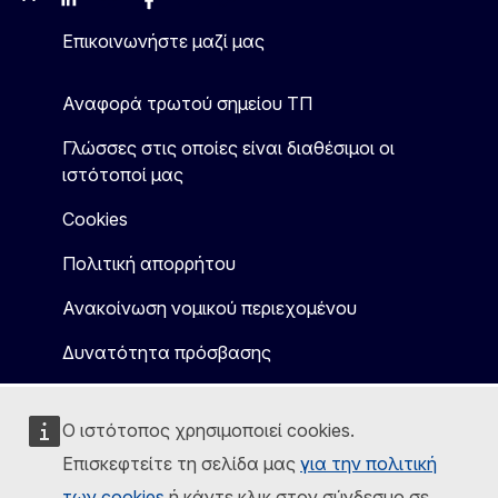
Mastodon
LinkedIn
Bluesky
Facebook
Youtube
Other
Επικοινωνήστε μαζί μας
Αναφορά τρωτού σημείου ΤΠ
Γλώσσες στις οποίες είναι διαθέσιμοι οι
ιστότοποί μας
Cookies
Πολιτική απορρήτου
Ανακοίνωση νομικού περιεχομένου
Δυνατότητα πρόσβασης
Ο ιστότοπος χρησιμοποιεί cookies.
Επισκεφτείτε τη σελίδα μας
για την πολιτική
των cookies
ή κάντε κλικ στον σύνδεσμο σε