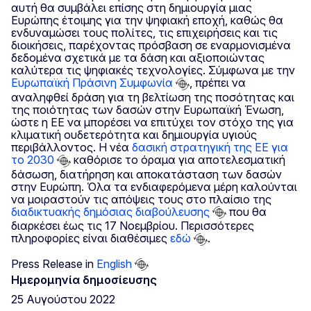
αυτή θα συμβάλει επίσης στη δημιουργία μιας
Ευρώπης έτοιμης για την ψηφιακή εποχή, καθώς θα
ενδυναμώσει τους πολίτες, τις επιχειρήσεις και τις
διοικήσεις, παρέχοντας πρόσβαση σε εναρμονισμένα
δεδομένα σχετικά με τα δάση και αξιοποιώντας
καλύτερα τις ψηφιακές τεχνολογίες. Σύμφωνα με την
Ευρωπαϊκή Πράσινη Συμφωνία
, πρέπει να
αναληφθεί δράση για τη βελτίωση της ποσότητας και
της ποιότητας των δασών στην Ευρωπαϊκή Ένωση,
ώστε η ΕΕ να μπορέσει να επιτύχει τον στόχο της για
κλιματική ουδετερότητα και δημιουργία υγιούς
περιβάλλοντος. Η νέα
δασική στρατηγική της ΕΕ για
το 2030
καθόρισε το όραμα για αποτελεσματική
δάσωση, διατήρηση και αποκατάσταση των δασών
στην Ευρώπη. Όλα τα ενδιαφερόμενα μέρη καλούνται
να μοιραστούν τις απόψεις τους στο πλαίσιο της
διαδικτυακής δημόσιας διαβούλευσης
που θα
διαρκέσει έως τις 17 Νοεμβρίου. Περισσότερες
πληροφορίες είναι διαθέσιμες
εδώ
.
Press Release in
English
Ημερομηνία δημοσίευσης
25 Αυγούστου 2022