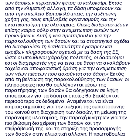
των δασικών πυρκαγιών φέτος το καλοκαίρι. Εκτός
από την κλιματική αλλαγή, τα δάση υποφέρουν και
από την απώλεια βιοποικιλότητας, την αυξημένη
χρήση γης, τους επιβλαβείς οργανισμούς και την
εντατικοποίηση της υλοτομίας. Όμως διαδραματίζουν
επίσης καίριο ρόλο στην αντιμετώπιση αυτών των
προκλήσεων. Αυτή η νέα πρωτοβουλία για την
παρακολούθηση των δασών και τα στρατηγικά σχέδια
θα διασφαλίσει τη διαθεσιμότητα έγκαιρων και
ακριβών πληροφοριών σχετικά με τα δάση της ΕΕ,
ώστε οι υπεύθυνοι χάραξης πολιτικής, οι δασοκόμοι
και οι διαχειριστές γης να είναι σε θέση να αναλάβουν
ταχεία και αποφασιστική δράση για την αντιμετώπιση
των νέων πιέσεων που ασκούνται στα δάση.»
Εκτός
από τη βελτίωση της παρακολούθησης των δασών, οι
πληροφορίες που θα συλλέγονται μέσω της
παρατήρησης των δασών θα οδηγήσουν σε λήψη
αποφάσεων για τα δάση οι οποίες θα βασίζονται
περισσότερο σε δεδομένα. Αναμένεται να είναι
καίριας σημασίας για την αύξηση της εμπιστοσύνης
του κοινού στη διαχείριση των δασών, τη μείωση της
παράνομης υλοτομίας, την παροχή κινήτρων για την
πιο βιώσιμη διαχείριση των δασών και την
επιβράβευσή της, και τη στήριξη της προσαρμογής
των δασών στην κλιματική αλλαγή. Η πρωτοβουλία