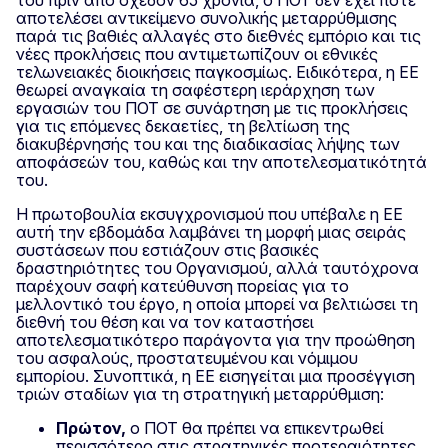
αποτελέσει αντικείμενο συνολικής μεταρρύθμισης
παρά τις βαθιές αλλαγές στο διεθνές εμπόριο και τις
νέες προκλήσεις που αντιμετωπίζουν οι εθνικές
τελωνειακές διοικήσεις παγκοσμίως. Ειδικότερα, η ΕΕ
θεωρεί αναγκαία τη σαφέστερη ιεράρχηση των
εργασιών του ΠΟΤ σε συνάρτηση με τις προκλήσεις
για τις επόμενες δεκαετίες, τη βελτίωση της
διακυβέρνησής του και της διαδικασίας λήψης των
αποφάσεών του, καθώς και την αποτελεσματικότητά
του.
Η πρωτοβουλία εκσυγχρονισμού που υπέβαλε η ΕΕ
αυτή την εβδομάδα λαμβάνει τη μορφή μιας σειράς
συστάσεων που εστιάζουν στις βασικές
δραστηριότητες του Οργανισμού, αλλά ταυτόχρονα
παρέχουν σαφή κατεύθυνση πορείας για το
μελλοντικό του έργο, η οποία μπορεί να βελτιώσει τη
διεθνή του θέση και να τον καταστήσει
αποτελεσματικότερο παράγοντα για την προώθηση
του ασφαλούς, προστατευμένου και νόμιμου
εμπορίου. Συνοπτικά, η ΕΕ εισηγείται μια προσέγγιση
τριών σταδίων για τη στρατηγική μεταρρύθμιση:
Πρώτον,
ο ΠΟΤ θα πρέπει να επικεντρωθεί
περισσότερο στις στρατηγικές προτεραιότητες