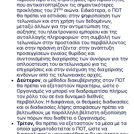
που αντικατοπτρίζουν τις σημαντικότερες
ου
προκλήσεις του 21
αιώνα. Ειδικότερα, ο ΠΟΤ
θα πρέπει να εστιάσει: στην ψηφιοποίηση των
τελωνείων και στη χρήση των δεδομένων,
μεταξύ άλλων για την αντιμετώπιση της
αύξησης του ηλεκτρονικού εμπορίου και της
ανταλλαγής πληροφοριών· στη συμβολή των
τελωνείων στην προστασία του περιβάλλοντος
και στην πράσινη ατζέντα· στην ανάπτυξη
προσεγγίσεων ενιαίας θυρίδας και
συντονισμένης διαχείρισης των συνόρων για την
απλούστευση του εκτελωνισμού για τις
επιχειρήσεις και στην ενίσχυση της διαχείρισης
κινδύνων από τις τελωνειακές αρχές.
Δεύτερον
, οι μέθοδοι διακυβέρνησης στον ΠΟΤ
θα πρέπει να εξεταστούν περαιτέρω, ώστε ο
Οργανισμός να μπορεί να διαδραματίσει πλήρως
τον ρόλο του σε ένα δυναμικό διεθνές
περιβάλλον. Η διαφάνεια, οι θεσμικές διαδικασίες
και οι διαδικασίες λήψης αποφάσεων πρέπει να
βελτιωθούν, με παράλληλη βέλτιστη αξιοποίηση
των πόρων που διαθέτει ο Οργανισμός.
Τρίτον,
θα πρέπει να εξεταστούν τα μέσα με τα
οποία χρηματοδοτείται ο ΠΟΤ, ώστε να
διασφαλιστεί η μακροπρόθεσμη βιωσιμότητα του