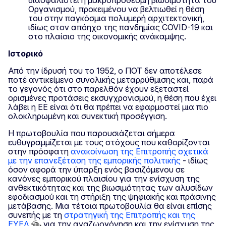
Οργανισμού, προκειμένου να βελτιωθεί η θέση
του στην παγκόσμια πολυμερή αρχιτεκτονική,
ιδίως στον απόηχο της πανδημίας COVID-19 και
στο πλαίσιο της οικονομικής ανάκαμψης.
Ιστορικό
Από την ίδρυσή του το 1952, ο ΠΟΤ δεν αποτέλεσε
ποτέ αντικείμενο συνολικής μεταρρύθμισης και, παρά
το γεγονός ότι στο παρελθόν έχουν εξεταστεί
ορισμένες προτάσεις εκσυγχρονισμού, η θέση που έχει
λάβει η ΕΕ είναι ότι θα πρέπει να εφαρμοστεί μια πιο
ολοκληρωμένη και συνεκτική προσέγγιση.
Η πρωτοβουλία που παρουσιάζεται σήμερα
ευθυγραμμίζεται με τους στόχους που καθορίζονται
στην πρόσφατη
ανακοίνωση της Επιτροπής σχετικά
με την επανεξέταση της εμπορικής πολιτικής
- ιδίως
όσον αφορά την ύπαρξη ενός βασιζόμενου σε
κανόνες εμπορικού πλαισίου για την ενίσχυση της
ανθεκτικότητας και της βιωσιμότητας των αλυσίδων
εφοδιασμού και τη στήριξη της ψηφιακής και πράσινης
μετάβασης. Μια τέτοια πρωτοβουλία θα είναι επίσης
συνεπής με τη
στρατηγική της Επιτροπής και της
ΕΥΕΔ
για την αναζωογόνηση και την ενίσχυση της