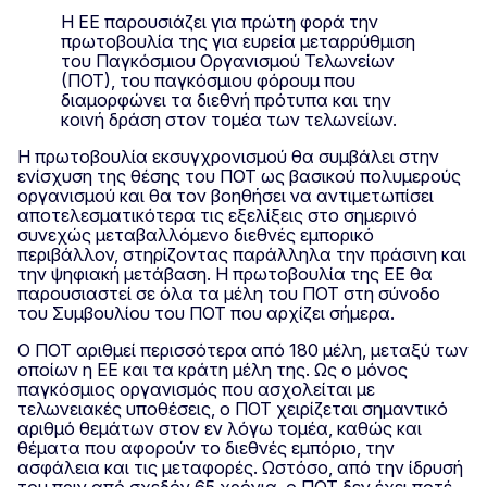
Η ΕΕ παρουσιάζει για πρώτη φορά την
πρωτοβουλία της για ευρεία μεταρρύθμιση
του Παγκόσμιου Οργανισμού Τελωνείων
(ΠΟΤ), του παγκόσμιου φόρουμ που
διαμορφώνει τα διεθνή πρότυπα και την
κοινή δράση στον τομέα των τελωνείων.
Η πρωτοβουλία εκσυγχρονισμού θα συμβάλει στην
ενίσχυση της θέσης του ΠΟΤ ως βασικού πολυμερούς
οργανισμού και θα τον βοηθήσει να αντιμετωπίσει
αποτελεσματικότερα τις εξελίξεις στο σημερινό
συνεχώς μεταβαλλόμενο διεθνές εμπορικό
περιβάλλον, στηρίζοντας παράλληλα την πράσινη και
την ψηφιακή μετάβαση. Η πρωτοβουλία της ΕΕ θα
παρουσιαστεί σε όλα τα μέλη του ΠΟΤ στη σύνοδο
του Συμβουλίου του ΠΟΤ που αρχίζει σήμερα.
Ο ΠΟΤ αριθμεί περισσότερα από 180 μέλη, μεταξύ των
οποίων η ΕΕ και τα κράτη μέλη της. Ως ο μόνος
παγκόσμιος οργανισμός που ασχολείται με
τελωνειακές υποθέσεις, ο ΠΟΤ χειρίζεται σημαντικό
αριθμό θεμάτων στον εν λόγω τομέα, καθώς και
θέματα που αφορούν το διεθνές εμπόριο, την
ασφάλεια και τις μεταφορές. Ωστόσο, από την ίδρυσή
του πριν από σχεδόν 65 χρόνια, ο ΠΟΤ δεν έχει ποτέ