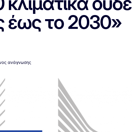
 κλιματικά ουδέ
ς έως το 2030»
όνος ανάγνωσης