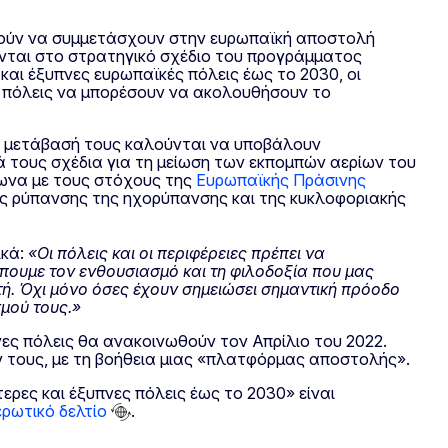
υμούν να συμμετάσχουν στην ευρωπαϊκή αποστολή
ονται στο στρατηγικό σχέδιο του προγράμματος
και έξυπνες ευρωπαϊκές πόλεις έως το 2030, οι
ς πόλεις να μπορέσουν να ακολουθήσουν το
η μετάβασή τους καλούνται να υποβάλουν
ά τους σχέδια για τη μείωση των εκπομπών αερίων του
φωνα με τους στόχους της
Ευρωπαϊκής Πράσινης
ς ρύπανσης της ηχορύπανσης και της κυκλοφοριακής
ικά:
«Οι πόλεις και οι περιφέρειες πρέπει να
έπουμε τον ενθουσιασμό και τη φιλοδοξία που μας
. Όχι μόνο όσες έχουν σημειώσει σημαντική πρόοδο
σμού τους.»
ες πόλεις θα ανακοινωθούν τον Απρίλιο του 2022.
ν τους, με τη βοήθεια μιας «πλατφόρμας αποστολής».
ερες και έξυπνες πόλεις έως το 2030» είναι
ερωτικό δελτίο
.