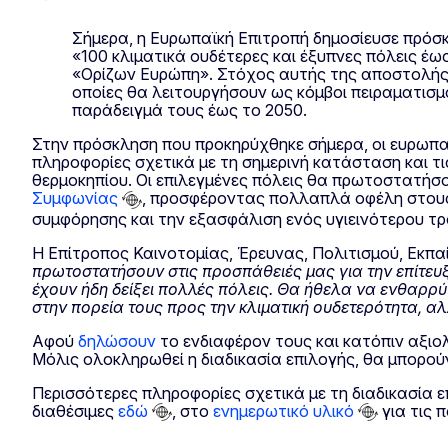
Σήμερα, η Ευρωπαϊκή Επιτροπή δημοσίευσε πρόσ
«100 κλιματικά ουδέτερες και έξυπνες πόλεις έ
«Ορίζων Ευρώπη». Στόχος αυτής της αποστολής εί
οποίες θα λειτουργήσουν ως κόμβοι πειραματισμ
παράδειγμά τους έως το 2050.
Στην πρόσκληση που προκηρύχθηκε σήμερα, οι ευρωπ
πληροφορίες σχετικά με τη σημερινή κατάσταση και τ
θερμοκηπίου. Οι επιλεγμένες πόλεις θα πρωτοστατήσ
Συμφωνίας
, προσφέροντας πολλαπλά οφέλη στους
συμφόρησης και την εξασφάλιση ενός υγιεινότερου τ
Η Επίτροπος Καινοτομίας, Έρευνας, Πολιτισμού, Εκπαί
πρωτοστατήσουν στις προσπάθειές μας για την επίτευξ
έχουν ήδη δείξει πολλές πόλεις.
Θα ήθελα να ενθαρρύν
στην πορεία τους προς την κλιματική ουδετερότητα, α
Αφού
δηλώσουν
το ενδιαφέρον τους και κατόπιν αξιο
Μόλις ολοκληρωθεί η διαδικασία επιλογής, θα μπορού
Περισσότερες πληροφορίες σχετικά με τη διαδικασία ε
διαθέσιμες
εδώ
, στο
ενημερωτικό υλικό
για τις π