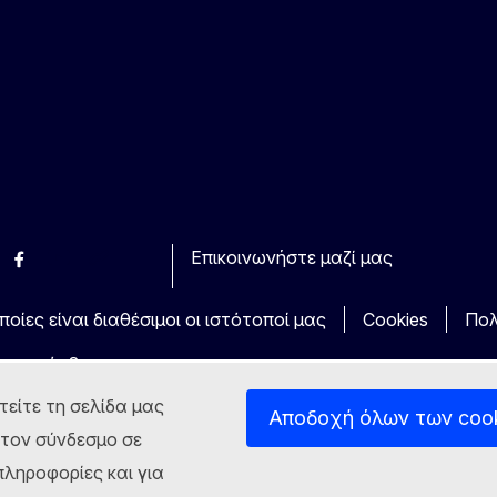
Επικοινωνήστε μαζί μας
esky
Facebook
Youtube
Other
οίες είναι διαθέσιμοι οι ιστότοποί μας
Cookies
Πολ
τα πρόσβασης
τείτε τη σελίδα μας
Αποδοχή όλων των coo
στον σύνδεσμο σε
ληροφορίες και για