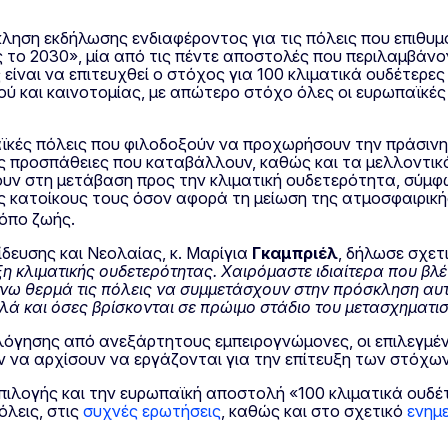
κληση εκδήλωσης ενδιαφέροντος για τις πόλεις που επιθ
ως το 2030», μία από τις πέντε αποστολές που περιλαμβάν
ναι να επιτευχθεί ο στόχος για 100 κλιματικά ουδέτερες 
ού και καινοτομίας, με απώτερο στόχο όλες οι ευρωπαϊκέ
αϊκές πόλεις που φιλοδοξούν να προχωρήσουν την πράσιν
ις προσπάθειες που καταβάλλουν, καθώς και τα μελλοντικ
ουν στη μετάβαση προς την κλιματική ουδετερότητα, σύμ
 κατοίκους τους όσον αφορά τη μείωση της ατμοσφαιρική
ρόπο ζωής.
δευσης και Νεολαίας, κ. Μαρίγια
Γκαμπριέλ
, δήλωσε σχετ
η κλιματικής ουδετερότητας.
Χαιρόμαστε ιδιαίτερα που βλ
ω θερμά τις πόλεις να συμμετάσχουν στην πρόσκληση αυτή
λλά και όσες βρίσκονται σε πρώιμο στάδιο του μετασχηματι
λόγησης από ανεξάρτητους εμπειρογνώμονες, οι επιλεγμέν
ν να αρχίσουν να εργάζονται για την επίτευξη των στόχω
πιλογής και την ευρωπαϊκή αποστολή «100 κλιματικά ουδέτ
όλεις, στις
συχνές ερωτήσεις
, καθώς και στο σχετικό
ενημ