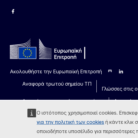
Facebook
Instagram
Χ
YouTube
Ακολουθήστε την Ευρωπαϊκή Επιτροπή
Mastodon
LinkedIn
Blu
Αναφορά τρωτού σημείου ΤΠ
Γλώσσες στις οπ
Ανακοίνωση νομικού περιεχομένου
Δυνατότη
Ο ιστότοπος χρησιμοποιεί cookies. Επισκεφ
για την πολιτική των cookies
ή κάντε κλικ 
οποιοδήποτε υποσέλιδο για περισσότερες π