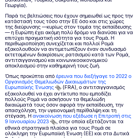
Γεωργία).
Παρά τις βελτιώσεις που έχουν σημειωθεί ως προς την
κατάστασή τους τόσο στην ΕΕ όσο και στις χώρες
της διεύρυνσης —κυρίως στον τομέα της εκπαίδευσης
— η Ευρώπη έχει ακόμη πολύ δρόμο να διανύσει για να
επιτύχει πραγματική ισότητα για τους Ρομά. Η
περιθωριοποίηση συνεχίζεται και πολλοί Ρομά
εξακολουθούν να αντιμετωπίζουν έναν συνδυασμό
εκτεταμένων διακρίσεων, ρατσισμού κατά των Ρομά,
αντιτσιγγανισμού και κοινωνικοοικονομικού
αποκλεισμού στην καθημερινή τους ζωή.
Όπως προκύπτει από
έρευνα που διεξήγαγε το 2022 ο
Οργανισμός Θεμελιωδών Δικαιωμάτων της
Ευρωπαϊκής Ένωσης
(FRA), ο αντιτσιγγανισμός
εξακολουθεί να έχει αντίκτυπο που εμποδίζει
πολλούς Ρομά να ασκήσουν τα θεμελιώδη
δικαιώματά τους όσον αφορά την εκπαίδευση, την
απασχόληση, την υγειονομική περίθαλψη και τη
στέγαση. Η
ανακοίνωση που εξέδωσε η Επιτροπή στις
9 Ιανουαρίου 2023
, στην οποία εξετάζονται τα
εθνικά στρατηγικά πλαίσια για τους Ρομά σε
ολόκληρη την Ευρωπαϊκή Ένωση (ΕΕ) και στα Δυτικά