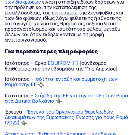
των διακρίσεων
είναι η στήριξη ειδικών δράσεων για
την πρόληψη και την καταπολέμηση της
μισαλλοδοξίας, του ρατσισμού, της ξενοφοβίας και
των διακρίσεων, ιδίως λόγω φυλετικής ή εθνοτικής
καταγωγής, χρώματος, θρησκείας, σεξουαλικού
προσανατολισμού και ταυτότητας φύλου, μεταξύ
άλλων και όταν εκδηλώνονται με τη μορφή
αντιτσιγγανισμού.
Για περισσότερες πληροφορίες
Ιστότοπος – Έργο
EQUIROM
[σύνδεσμος
διαθέσιμος από την εβδομάδα της 11ης Απριλίου]
Ιστότοπος –
Ισότητα, ένταξη και συμμετοχή των
Ρομά στην ΕΕ
Ιστότοπος –
Στήριξη της ΕΕ για την ένταξη των Ρομά
στα Δυτικά Βαλκάνια
Έρευνα –
Έρευνα του Οργανισμού Θεμελιωδών
Δικαιωμάτων της Ευρωπαϊκής Ένωσης για τους Ρομά
(2022)
Ανακοίνωση – Έκθεση αξιολόγησης των εθνικών