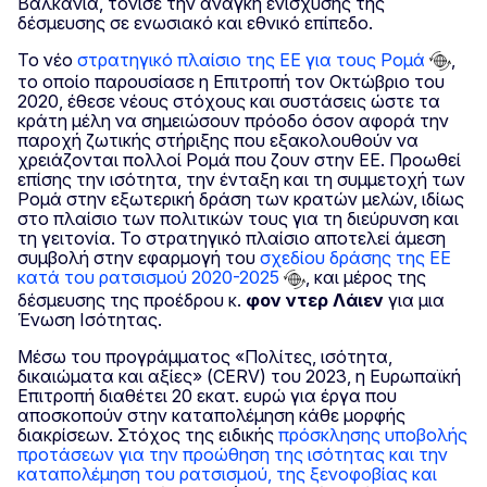
Βαλκάνια, τόνισε την ανάγκη ενίσχυσης της
δέσμευσης σε ενωσιακό και εθνικό επίπεδο.
Το νέο
στρατηγικό πλαίσιο της ΕΕ για τους Ρομά
,
το οποίο παρουσίασε η Επιτροπή τον Οκτώβριο του
2020, έθεσε νέους στόχους και συστάσεις ώστε τα
κράτη μέλη να σημειώσουν πρόοδο όσον αφορά την
παροχή ζωτικής στήριξης που εξακολουθούν να
χρειάζονται πολλοί Ρομά που ζουν στην ΕΕ. Προωθεί
επίσης την ισότητα, την ένταξη και τη συμμετοχή των
Ρομά στην εξωτερική δράση των κρατών μελών, ιδίως
στο πλαίσιο των πολιτικών τους για τη διεύρυνση και
τη γειτονία. Το στρατηγικό πλαίσιο αποτελεί άμεση
συμβολή στην εφαρμογή του
σχεδίου δράσης της ΕΕ
κατά του ρατσισμού 2020-2025
, και μέρος της
δέσμευσης της προέδρου κ.
φον ντερ Λάιεν
για μια
Ένωση Ισότητας.
Μέσω του προγράμματος «Πολίτες, ισότητα,
δικαιώματα και αξίες» (CERV) του 2023, η Ευρωπαϊκή
Επιτροπή διαθέτει 20 εκατ. ευρώ για έργα που
αποσκοπούν στην καταπολέμηση κάθε μορφής
διακρίσεων. Στόχος της ειδικής
πρόσκλησης υποβολής
προτάσεων για την προώθηση της ισότητας και την
καταπολέμηση του ρατσισμού, της ξενοφοβίας και