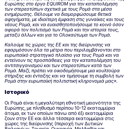
Ευρώπης στο έργο EQUIROM
για την καταπολέμηση
των στερεοτύπων σχετικά με τους Ρομά στα μέσα
ενημέρωσης. Θέλουμε να διαμορφώσουμε θετικά
αφηγήματα, με ιδιαίτερη έμφαση στις γυναίκες και τους
νέους Ρομά, και να ευαισθητοποιήσουμε το κοινό όσον
αφορά τον πολιτισμό των Ρομά και την ιστορία τους,
μεταξύ άλλων και για το Ολοκαύτωμα των Ρομά.
Καλούμε τις χώρες της ΕΕ και της διεύρυνσης να
εφαρμόσουν όλα τα μέτρα που περιλαμβάνονται στο
ευρωπαϊκό στρατηγικό πλαίσιο για τους Ρομά και να
εντείνουν τις προσπάθειες για την καταπολέμηση του
αντιτσιγγανισμού και των στερεοτύπων κατά των
Ρομά. Μαζί, πρέπει να οικοδομήσουμε μια κουλτούρα
στήριξης και ένταξης και να τιμήσουμε τη συμβολή των
Ρομά στην ευρωπαϊκή πολιτιστική κληρονομιά μας».
Ιστορικό
Οι Ρομά είναι η μεγαλύτερη εθνοτική μειονότητα της
Ευρώπης, με πληθυσμό περίπου 10-12 εκατομμύρια
άτομα, εκ των οποίων πάνω από έξι εκατομμύρια
ζουν στην ΕΕ και άλλα τέσσερα εκατομμύρια στις
χώρες της διεύρυνσης (περιοχή των Δυτικών
Βαλκανίων, Τουρκία, Ουκρανία, Μολδαβία και