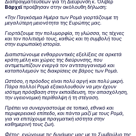
Διαπραγματεύσεων για τη Διεύρυνση κ. Όλιβερ
Βάρχεϊ
προέβησαν στην ακόλουθη δήλωση:
«Την Παγκόσμια Ημέρα των Ρομά γιορτάζουμε τη
μεγαλύτερη μειονότητα της Ευρώπης μας.
Γιορτάζουμε την πολυμορφία, τη γλώσσα, τις τέχνες
και τον πολιτισμό τους, καθώς και τη συμβολή τους
στην ευρωπαϊκή ιστορία.
Διαπιστώνουμε ενθαρρυντικές εξελίξεις σε αρκετά
κράτη μέλη και χώρες της διεύρυνσης, που
αντιμετωπίζουν ενεργά τον αντιτσιγγανισμό και
καταπολεμούν τις διακρίσεις σε βάρος των Ρομά.
Ωστόσο, η πρόοδος είναι πολύ αργή και πολύ μικρή.
Πάρα πολλοί Ρομά εξακολουθούν να μην έχουν
ισότιμη πρόσβαση στην εκπαίδευση, την απασχόληση,
την υγειονομική περίθαλψη ή τη στέγαση.
Πρέπει να συνεργαστούμε σε τοπικό, εθνικό και
περιφερειακό επίπεδο, και πάντα μαζί με τους Ρομά,
για να επιτύχουμε πραγματική ισότητα στην
καθημερινή τους ζωή.
Φέτος, ενώνουμε τις δυνάμεις μας με το Συμβούλιο της