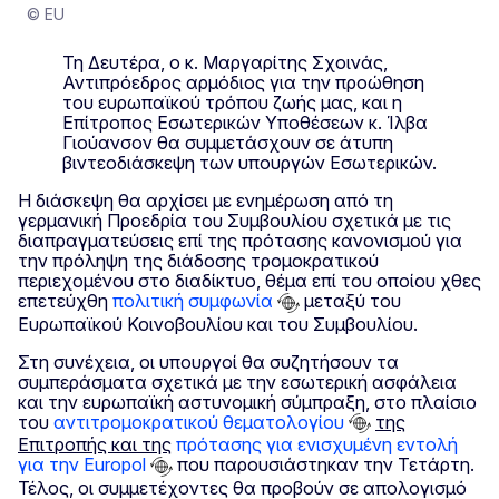
© EU
Τη Δευτέρα, ο κ. Μαργαρίτης Σχοινάς,
Αντιπρόεδρος αρμόδιος για την προώθηση
του ευρωπαϊκού τρόπου ζωής μας, και η
Επίτροπος Εσωτερικών Υποθέσεων κ. Ίλβα
Γιούανσον θα συμμετάσχουν σε άτυπη
βιντεοδιάσκεψη των υπουργών Εσωτερικών.
Η διάσκεψη θα αρχίσει με ενημέρωση από τη
γερμανική Προεδρία του Συμβουλίου σχετικά με τις
διαπραγματεύσεις επί της πρότασης κανονισμού για
την πρόληψη της διάδοσης τρομοκρατικού
περιεχομένου στο διαδίκτυο, θέμα επί του οποίου χθες
επετεύχθη
πολιτική συμφωνία
μεταξύ του
Ευρωπαϊκού Κοινοβουλίου και του Συμβουλίου.
Στη συνέχεια, οι υπουργοί θα συζητήσουν τα
συμπεράσματα σχετικά με την εσωτερική ασφάλεια
και την ευρωπαϊκή αστυνομική σύμπραξη, στο πλαίσιο
του
αντιτρομοκρατικού θεματολογίου
της
Επιτροπής και της
πρότασης για ενισχυμένη εντολή
για την Europol
που παρουσιάστηκαν την Τετάρτη.
Τέλος, οι συμμετέχοντες θα προβούν σε απολογισμό