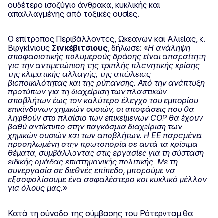
ουδέτερο ισοζύγιο άνθρακα, κυκλικής και
απαλλαγμένης από τοξικές ουσίες.
Ο επίτροπος Περιβάλλοντος, Ωκεανών και Αλιείας, κ.
Βιργκίνιους
Σινκέβιτσιους
, δήλωσε: «
Η ανάληψη
αποφασιστικής πολυμερούς δράσης είναι απαραίτητη
για την αντιμετώπιση της τριπλής πλανητικής κρίσης
της κλιματικής αλλαγής, της απώλειας
βιοποικιλότητας και της ρύπανσης. Από την ανάπτυξη
προτύπων για τη διαχείριση των πλαστικών
αποβλήτων έως τον καλύτερο έλεγχο του εμπορίου
επικίνδυνων χημικών ουσιών, οι αποφάσεις που θα
ληφθούν στο πλαίσιο των επικείμενων COP θα έχουν
βαθύ αντίκτυπο στην παγκόσμια διαχείριση των
χημικών ουσιών και των αποβλήτων. Η ΕΕ παραμένει
προσηλωμένη στην πρωτοπορία σε αυτά τα κρίσιμα
θέματα, συμβάλλοντας στις εργασίες για τη σύσταση
ειδικής ομάδας επιστημονι
κής πολιτικής. Με τη
συνεργασία σε διεθνές επίπεδο, μπορούμε να
εξασφαλίσουμε ένα ασφαλέστερο και κυκλικό μέλλον
για όλους μας.
»
Κατά τη σύνοδο της σύμβασης του Ρότερνταμ θα