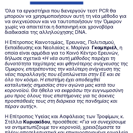
Όλα τα εργαστήρια που διενεργούν τεστ PCR θα
μπορούν να χρησιμοποιήσουν αυτή τη νέα μέθοδο για
να ανιχνεύσουν και να ταυτοποιήσουν την Όμικρον
χωρίς να απαιτείται η δαπανηρή και χρονοβόρα
διαδικασία της αλληλούχησης DNΑ.
Η Επίτροπος Καινοτομίας, Έρευνας, Πολιτισμού,
Εκπαίδευσης και Νεολαίας κ. Μαρίγια
Γκαμπριέλ
, η
οποία είναι αρμόδια για το Κοινό Κέντρο Ερευνών,
δήλωσε σχετικά «
Η νέα αυτή μέθοδος παρέχει τη
δυνατότητα ταχύτερης και φθηνότερης ανίχνευσης της
Όμικρον, επιτρέποντας την καλύτερη ανίχνευση της
νέας παραλλαγής που εξαπλώνεται στην ΕΕ και σε
όλο τον κόσμο. Η επιστήμη έχει αποδειχθεί
καταλυτικής σημασίας στον αγώνα μας κατά του
κορονοϊού. Θα ήθελα να εκφράσω την ευγνωμοσύνη
μου προς όλους τους επιστήμονες για τις άοκνες
προσπάθειές τους στη διάρκεια της πανδημίας και
πέραν αυτής
».
Η Eπίτροπος Υγείας και Ασφάλειας των Τροφίμων, κ.
Στέλλα
Κυριακίδου
, προσέθεσε:
«Για να συνεχίσουμε
να αντιμετωπίζουμε τον κορονοϊό, χρειαζόμαστε τα
πλέον αποτελεσματικά και επικαιροποιημένα εργαλεία