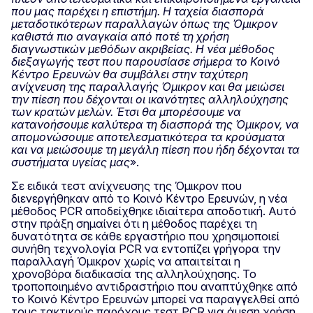
που μας παρέχει η επιστήμη. Η ταχεία διασπορά
μεταδοτικότερων παραλλαγών όπως της Όμικρον
καθιστά πιο αναγκαία από ποτέ τη χρήση
διαγνωστικών μεθόδων ακριβείας. Η νέα μέθοδος
διεξαγωγής τεστ που παρουσίασε σήμερα το Κοινό
Κέντρο Ερευνών θα συμβάλει στην ταχύτερη
ανίχνευση της παραλλαγής Όμικρον και θα μειώσει
την πίεση που δέχονται οι ικανότητες αλληλούχησης
των κρατών μελών. Έτσι θα μπορέσουμε να
κατανοήσουμε καλύτερα τη διασπορά της Όμικρον, να
απομονώσουμε αποτελεσματικότερα τα κρούσματα
και να μειώσουμε τη μεγάλη πίεση που ήδη δέχονται τα
συστήματα υγείας μας
».
Σε ειδικά τεστ ανίχνευσης της Όμικρον που
διενεργήθηκαν από το Κοινό Κέντρο Ερευνών, η νέα
μέθοδος PCR αποδείχθηκε ιδιαίτερα αποδοτική. Αυτό
στην πράξη σημαίνει ότι η μέθοδος παρέχει τη
δυνατότητα σε κάθε εργαστήριο που χρησιμοποιεί
συνήθη τεχνολογία PCR να εντοπίζει γρήγορα την
παραλλαγή Όμικρον χωρίς να απαιτείται η
χρονοβόρα διαδικασία της αλληλούχησης. Το
τροποποιημένο αντιδραστήριο που αναπτύχθηκε από
το Κοινό Κέντρο Ερευνών μπορεί να παραγγελθεί από
τους τακτικούς παρόχους τεστ PCR για άμεση χρήση.