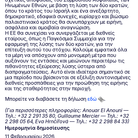
Ηνωμένων Εθνών, με βάση τη λύση των δύο κρατών,
όπου το κράτος του Ισραήλ και ένα ανεξάρτητο,
δημοκρατικό, εδαφικά συνεχές, κυρίαρχο και βιώσιμο
παλαιστινιακό κράτος θα συνυπάρχουν με ειρήνη,
ασφάλεια και αμοιβαία αναγνώριση.
Η ΕΕ θα συνεχίσει να συνεργάζεται με διεθνείς
εταίρους, όπως η Παγκόσμια Συμμαχία για την
εφαρμογή της λύσης των δύο κρατών, για την
επίτευξη αυτού του στόχου. Καλούμε εμφατικά όλα
τα μέρη να απόσχουν από μονομερή μέτρα που
αυξάνουν τις εντάσεις και μειώνουν περαιτέρω τις
πιθανότητες εξεύρεσης λύσης ύστερα από
διαπραγματεύσεις. Αυτό είναι ιδιαίτερα σημαντικό σε
μια περίοδο που βρίσκονται σε εξέλιξη συντονισμένες
διεθνείς προσπάθειες για την προώθηση της ειρήνης
και της σταθερότητας στην περιοχή.
Μπορείτε να διαβάσετε τη δήλωση
εδώ
.
(Για περισσότερες πληροφορίες: Anouar El Anouni —
Τηλ.: +32 2 291 35 80, Guillaume Mercier — Τηλ.: +32
2 298 05 64, Eva Hrnčířová — Τηλ.: +32 2 298 84 33)
Ημερομηνία δημοσίευσης
11 Φεβρουαρίου 2026