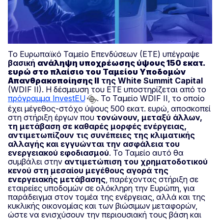
Το Ευρωπαϊκό Ταμείο Επενδύσεων (ΕΤΕ) υπέγραψε
βασική
ανάληψη υποχρέωσης ύψους 150 εκατ.
ευρώ στο πλαίσιο του Ταμείου Υποδομών
Απανθρακοποίησης II
της
White
Summit
Capital
(WDIF II). Η δέσμευση του ΕΤΕ υποστηρίζεται από το
πρόγραμμα InvestEU
. Το Ταμείο WDIF II, το οποίο
έχει μέγεθος-στόχο ύψους 500 εκατ. ευρώ, αποσκοπεί
στη στήριξη έργων που
τονώνουν, μεταξύ άλλων,
τη
μετάβαση σε καθαρές μορφές ενέργειας,
αντιμετωπίζουν τις συνέπειες της κλιματικής
αλλαγής και εγγυώνται την ασφάλεια του
ενεργειακού εφοδιασμού
. Το Ταμείο αυτό θα
συμβάλει στην
αντιμετώπιση του χρηματοδοτικού
κενού στη μεσαίου μεγέθους αγορά της
ενεργειακής μετάβασης
, παρέχοντας στήριξη σε
εταιρείες υποδομών σε ολόκληρη την Ευρώπη, για
παράδειγμα στον τομέα της ενέργειας, αλλά και της
κυκλικής οικονομίας και των βιώσιμων μεταφορών,
ώστε να ενισχύσουν την περιουσιακή τους βάση και