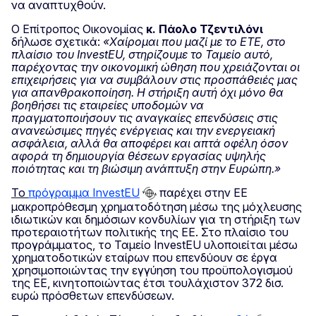
να αναπτυχθούν.
Ο Επίτροπος Οικονομίας
κ. Πάολο
Τζεντιλόνι
δήλωσε σχετικά:
«Χαίρομαι που μαζί με το ΕΤΕ, στο
πλαίσιο του InvestEU, στηρίζουμε το Ταμείο αυτό,
παρέχοντας την οικονομική ώθηση που χρειάζονται οι
επιχειρήσεις για να συμβάλουν στις προσπάθειές μας
για απανθρακοποίηση. Η στήριξη αυτή όχι μόνο θα
βοηθήσει τις εταιρείες υποδομών να
πραγματοποιήσουν τις αναγκαίες επενδύσεις στις
ανανεώσιμες πηγές ενέργειας και την ενεργειακή
ασφάλεια, αλλά θα αποφέρει και απτά οφέλη όσον
αφορά τη δημιουργία θέσεων εργασίας υψηλής
ποιότητας και τη βιώσιμη ανάπτυξη στην Ευρώπη.»
Το
πρόγραμμα InvestEU
παρέχει στην ΕΕ
μακροπρόθεσμη χρηματοδότηση μέσω της μόχλευσης
ιδιωτικών και δημόσιων κονδυλίων για τη στήριξη των
προτεραιοτήτων πολιτικής της ΕΕ. Στο πλαίσιο του
προγράμματος, το Ταμείο InvestEU υλοποιείται μέσω
χρηματοδοτικών εταίρων που επενδύουν σε έργα
χρησιμοποιώντας την εγγύηση του προϋπολογισμού
της ΕΕ, κινητοποιώντας έτσι τουλάχιστον 372 δισ.
ευρώ πρόσθετων επενδύσεων.