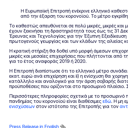
Η Ευρωπαϊκή Επιτροπή ενέκρινε ελληνικό καθεστώ
από την έξαρση του κορονοϊού. Το μέτρο εγκρίθηκ
Το καθεστώς απευθύνεται σε πολύ μικρές, μικρές και 
έχουν ξεκινήσει τη δραστηριότητά τους έως τις 31 Δε
Έρευνας και Τεχνολογίας για την Έξυπνη Εξειδίκευση
πρωτογενούς γεωργίας και των κλάδων της αλιείας κα
Η κρατική στήριξη θα δοθεί υπό μορφή άμεσων επιχορη
μικρές και μεσαίες επιχειρήσεις που πλήττονται από
για το έτος αναφοράς 2019 ή 2020.
Η Επιτροπή διαπίστωσε ότι το ελληνικό μέτρο συνάδει 
εκατ. ευρώ ανά επιχείρηση και ii) η ενίσχυση θα χορη
κατάλληλο και αναλογικό για την άρση σοβαρής διατα
προϋποθέσεις που ορίζονται στο προσωρινό πλαίσιο. Σε
Περισσότερες πληροφορίες σχετικά με το προσωρινό π
πανδημίας του κορονοϊού είναι διαθέσιμες
εδώ
. Η μη 
ενισχύσεων
στον ιστότοπο της Επιτροπής για τον
αντ
Press Release in English