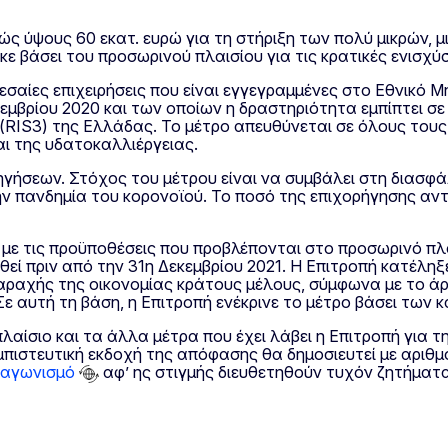
ς ύψους 60 εκατ. ευρώ για τη στήριξη των πολύ μικρών, 
ε βάσει του προσωρινού πλαισίου για τις κρατικές ενισχύσ
μεσαίες επιχειρήσεις που είναι εγγεγραμμένες στο Εθνικό
κεμβρίου 2020 και των οποίων η δραστηριότητα εμπίπτει σ
 (RIS3) της Ελλάδας. Το μέτρο απευθύνεται σε όλους τους
ι της υδατοκαλλιέργειας.
γήσεων. Στόχος του μέτρου είναι να συμβάλει στη διασφάλ
 την πανδημία του κορονοϊού. Το ποσό της επιχορήγησης α
με τις προϋποθέσεις που προβλέπονται στο προσωρινό πλαίσι
γηθεί πριν από την 31η Δεκεμβρίου 2021. Η Επιτροπή κατέλη
ραχής της οικονομίας κράτους μέλους, σύμφωνα με το άρθ
 αυτή τη βάση, η Επιτροπή ενέκρινε το μέτρο βάσει των κα
λαίσιο και τα άλλα μέτρα που έχει λάβει η Επιτροπή για 
εμπιστευτική εκδοχή της απόφασης θα δημοσιευτεί με αρι
αγωνισμό
αφ’ ης στιγμής διευθετηθούν τυχόν ζητήματ