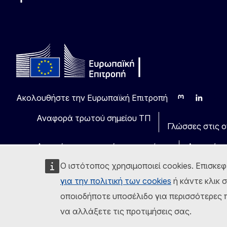
Facebook
Instagram
Χ
YouTube
Ακολουθήστε την Ευρωπαϊκή Επιτροπή
Mastodon
LinkedIn
Blu
Αναφορά τρωτού σημείου ΤΠ
Γλώσσες στις οπ
Ανακοίνωση νομικού περιεχομένου
Δυνατότη
Ο ιστότοπος χρησιμοποιεί cookies. Επισκεφ
για την πολιτική των cookies
ή κάντε κλικ 
οποιοδήποτε υποσέλιδο για περισσότερες π
να αλλάξετε τις προτιμήσεις σας.