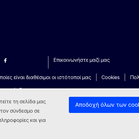
Επικοινωνήστε μαζί μας
esky
Facebook
Youtube
Other
οίες είναι διαθέσιμοι οι ιστότοποί μας
Cookies
Πολ
τα πρόσβασης
τείτε τη σελίδα μας
Αποδοχή όλων των coo
στον σύνδεσμο σε
ληροφορίες και για