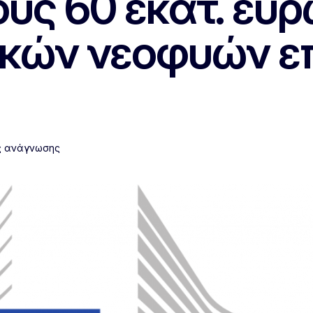
υς 60 εκατ. ευρ
ικών νεοφυών ε
ς ανάγνωσης