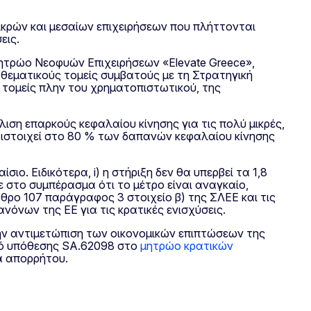
μικρών και μεσαίων επιχειρήσεων που πλήττονται
εις.
 Μητρώο Νεοφυών Επιχειρήσεων «Elevate Greece»,
ε θεματικούς τομείς συμβατούς με τη Στρατηγική
 τομείς πλην του χρηματοπιστωτικού, της
ιση επαρκούς κεφαλαίου κίνησης για τις πολύ μικρές,
ντιστοιχεί στο 80 % των δαπανών κεφαλαίου κίνησης
ο. Ειδικότερα, i) η στήριξη δεν θα υπερβεί τα 1,8
ξε στο συμπέρασμα ότι το μέτρο είναι αναγκαίο,
ρο 107 παράγραφος 3 στοιχείο β) της ΣΛΕΕ και τις
νόνων της ΕΕ για τις κρατικές ενισχύσεις.
την αντιμετώπιση των οικονομικών επιπτώσεων της
θμό υπόθεσης SA.62098 στο
μητρώο κρατικών
α απορρήτου.