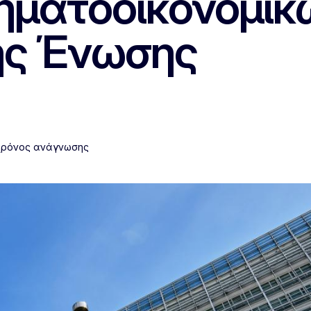
ρηματοοικονομικ
ής Ένωσης
 χρόνος ανάγνωσης