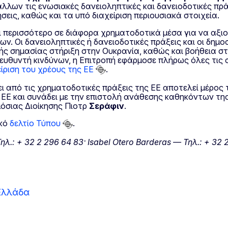
λλων τις ενωσιακές δανειοληπτικές και δανειοδοτικές πράξ
σεις, καθώς και τα υπό διαχείριση περιουσιακά στοιχεία.
ι περισσότερο σε διάφορα χρηματοδοτικά μέσα για να αξιο
 Οι δανειοληπτικές ή δανειοδοτικές πράξεις και οι δημοσι
ς σημασίας στήριξη στην Ουκρανία, καθώς και βοήθεια στις
ιευθυντή κινδύνων, η Επιτροπή εφάρμοσε πλήρως όλες τις
ίριση του χρέους της ΕΕ
.
ει από τις χρηματοδοτικές πράξεις της ΕΕ αποτελεί μέρος 
 ΕΕ και συνάδει με την επιστολή ανάθεσης καθηκόντων τ
όσιας Διοίκησης Πιοτρ
Σεράφιν
.
ικό
δελτίο Τύπου
.
λ.: + 32 2 296 64 83· Isabel Otero Barderas — Τηλ.: + 32 
Ελλάδα