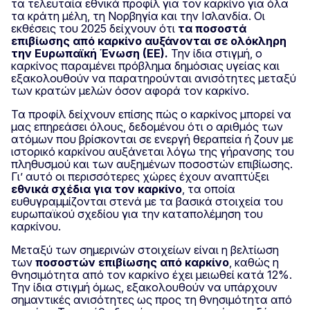
τα τελευταία εθνικά προφίλ για τον καρκίνο για όλα
τα κράτη μέλη, τη Νορβηγία και την Ισλανδία. Οι
εκθέσεις του 2025 δείχνουν ότι
τα ποσοστά
επιβίωσης από καρκίνο αυξάνονται σε ολόκληρη
την Ευρωπαϊκή Ένωση (ΕΕ).
Την ίδια στιγμή, ο
καρκίνος παραμένει πρόβλημα δημόσιας υγείας και
εξακολουθούν να παρατηρούνται ανισότητες μεταξύ
των κρατών μελών όσον αφορά τον καρκίνο.
Τα προφίλ δείχνουν επίσης πώς ο καρκίνος μπορεί να
μας επηρεάσει όλους, δεδομένου ότι ο αριθμός των
ατόμων που βρίσκονται σε ενεργή θεραπεία ή ζουν με
ιστορικό καρκίνου αυξάνεται λόγω της γήρανσης του
πληθυσμού και των αυξημένων ποσοστών επιβίωσης.
Γι’ αυτό οι περισσότερες χώρες έχουν αναπτύξει
εθνικά σχέδια για τον καρκίνο
, τα οποία
ευθυγραμμίζονται στενά με τα βασικά στοιχεία του
ευρωπαϊκού σχεδίου για την καταπολέμηση του
καρκίνου.
Μεταξύ των σημερινών στοιχείων είναι η βελτίωση
των
ποσοστών επιβίωσης από καρκίνο
, καθώς η
θνησιμότητα από τον καρκίνο έχει μειωθεί κατά 12%.
Την ίδια στιγμή όμως, εξακολουθούν να υπάρχουν
σημαντικές ανισότητες ως προς τη θνησιμότητα από