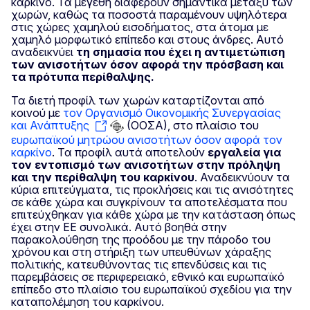
καρκίνο. Τα μεγέθη διαφέρουν σημαντικά μεταξύ των
χωρών, καθώς τα ποσοστά παραμένουν υψηλότερα
στις χώρες χαμηλού εισοδήματος, στα άτομα με
χαμηλό μορφωτικό επίπεδο και στους άνδρες. Αυτό
αναδεικνύει
τη σημασία που έχει η αντιμετώπιση
των ανισοτήτων όσον αφορά την πρόσβαση και
τα πρότυπα περίθαλψης.
Τα διετή προφίλ των χωρών καταρτίζονται από
κοινού με
τον Οργανισμό Οικονομικής Συνεργασίας
και Ανάπτυξης
(ΟΟΣΑ), στο πλαίσιο του
ευρωπαϊκού μητρώου ανισοτήτων όσον αφορά τον
καρκίνο
. Τα προφίλ αυτά αποτελούν
εργαλεία για
τον εντοπισμό των ανισοτήτων στην πρόληψη
και την περίθαλψη του καρκίνου
. Αναδεικνύουν τα
κύρια επιτεύγματα, τις προκλήσεις και τις ανισότητες
σε κάθε χώρα και συγκρίνουν τα αποτελέσματα που
επιτεύχθηκαν για κάθε χώρα με την κατάσταση όπως
έχει στην ΕΕ συνολικά. Αυτό βοηθά στην
παρακολούθηση της προόδου με την πάροδο του
χρόνου και στη στήριξη των υπευθύνων χάραξης
πολιτικής, κατευθύνοντας τις επενδύσεις και τις
παρεμβάσεις σε περιφερειακό, εθνικό και ευρωπαϊκό
επίπεδο στο πλαίσιο του ευρωπαϊκού σχεδίου για την
καταπολέμηση του καρκίνου.