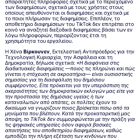
απαραίτητες πληροφορίες σχετικά με το περιεχόμενο
των διαφημίσεων, σχετικά με τους χρήστες στους
οποίους απευθύνονται οι διαφημίσεις και σχετικά με
το ποιοι πλήρωσαν τις διαφημίσεις. Επιπλέον, το
αποθετήριο διαφημίσεων του TikTok δεν επιτρέπει στο
κοινό να αναζητεί διεξοδικά διαφημίσεις βάσει των εν
λόγω πληροφοριών, περιορίζοντας έτσι τη
χρησιμότητα του εργαλείου.
Η Χένα
Βίρκουνεν
, Εκτελεστική Αντιπρόεδρος για την
Τεχνολογική Κυριαρχία, την Ασφάλεια και τη
Δημοκρατία, δήλωσε σχετικά:
«Η διαφάνεια στις
διαδικτυακές διαφημίσεις —ποιος τις πληρώνει και πώς
γίνεται η στόχευση σε ακροατήρια— είναι ουσιαστικής
σημασίας για τη διασφάλιση του δημόσιου
συμφέροντος. Είτε πρόκειται για την υπεράσπιση της
ακεραιότητας των δημοκρατικών εκλογών μας είτε για
την προστασία της δημόσιας υγείας ή των
καταναλωτών από απάτες, οι πολίτες έχουν το
δικαίωμα να γνωρίζουν ποιος βρίσκεται πίσω από τα
μηνύματα που βλέπουν. Κατά την προκαταρκτική μας
άποψη, το TikTok δεν συμμορφώνεται με την πράξη για
τις ψηφιακές υπηρεσίες όσον αφορά βασικές
απαιτήσεις του αποθετηρίου διαφημίσεων, καθώς
εμποδίζει την πλήρη εξέταση των κινδύνων που