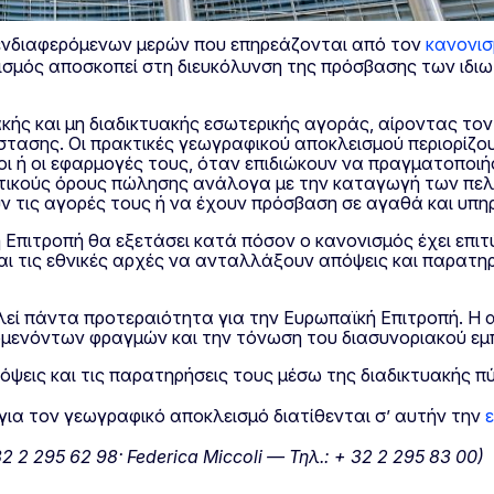
 ενδιαφερόμενων μερών που επηρεάζονται από τον
κανονισ
νισμός αποσκοπεί στη διευκόλυνση της πρόσβασης των ιδιω
ακής και μη διαδικτυακής εσωτερικής αγοράς, αίροντας το
τάστασης. Οι πρακτικές γεωγραφικού αποκλεισμού περιορί
ι ή οι εφαρμογές τους, όταν επιδιώκουν να πραγματοποιή
τικούς όρους πώλησης ανάλογα με την καταγωγή των πελ
 τις αγορές τους ή να έχουν πρόσβαση σε αγαθά και υπηρ
η Επιτροπή θα εξετάσει κατά πόσον ο κανονισμός έχει επι
και τις εθνικές αρχές να ανταλλάξουν απόψεις και παρατη
λεί πάντα προτεραιότητα για την Ευρωπαϊκή Επιτροπή. Η 
μενόντων φραγμών και την τόνωση του διασυνοριακού εμπ
ψεις και τις παρατηρήσεις τους μέσω της διαδικτυακής π
για τον γεωγραφικό αποκλεισμό διατίθενται σ’ αυτήν την
 2 295 62 98· Federica Miccoli — Τηλ.: + 32 2 295 83 00)