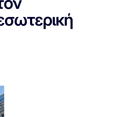
τον
εσωτερική