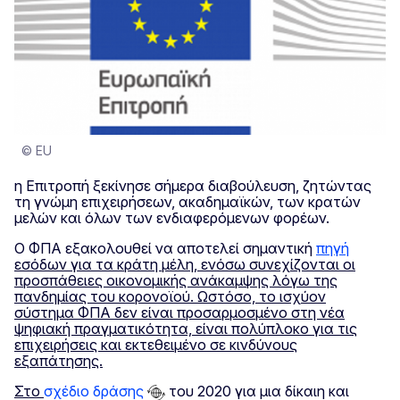
© EU
η Επιτροπή ξεκίνησε σήμερα διαβούλευση, ζητώντας
τη γνώμη επιχειρήσεων, ακαδημαϊκών, των κρατών
μελών και όλων των ενδιαφερόμενων φορέων.
Ο ΦΠΑ εξακολουθεί να αποτελεί σημαντική
πηγή
εσόδων για τα κράτη μέλη, ενόσω συνεχίζονται οι
προσπάθειες οικονομικής ανάκαμψης λόγω της
πανδημίας του κορονοϊού. Ωστόσο, το ισχύον
σύστημα ΦΠΑ δεν είναι προσαρμοσμένο στη νέα
ψηφιακή πραγματικότητα, είναι πολύπλοκο για τις
επιχειρήσεις και εκτεθειμένο σε κινδύνους
εξαπάτησης.
Στο
σχέδιο δράσης
του 2020 για μια δίκαιη και