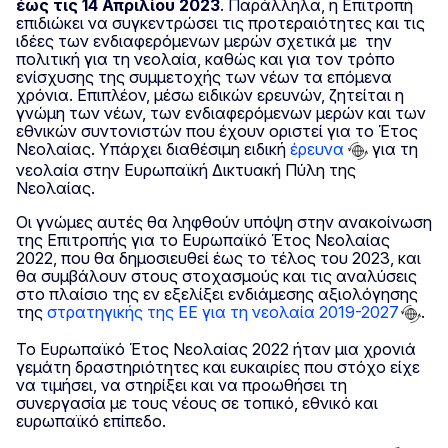
έως τις 14 Απριλίου 2023
. Παράλληλα, η Επιτροπή
επιδιώκει να συγκεντρώσει τις προτεραιότητες και τις
ιδέες των ενδιαφερόμενων μερών σχετικά με την
πολιτική για τη νεολαία, καθώς και για τον τρόπο
ενίσχυσης της συμμετοχής των νέων τα επόμενα
χρόνια. Επιπλέον, μέσω ειδικών ερευνών, ζητείται η
γνώμη των νέων, των ενδιαφερόμενων μερών και των
εθνικών συντονιστών που έχουν οριστεί για το Έτος
Νεολαίας. Υπάρχει διαθέσιμη ειδική
έρευνα
για τη
νεολαία στην Ευρωπαϊκή Δικτυακή Πύλη της
Νεολαίας.
Οι γνώμες αυτές θα ληφθούν υπόψη στην ανακοίνωση
της Επιτροπής για το Ευρωπαϊκό Έτος Νεολαίας
2022, που θα δημοσιευθεί έως το τέλος του 2023, και
θα συμβάλουν στους στοχασμούς και τις αναλύσεις
στο πλαίσιο της εν εξελίξει ενδιάμεσης αξιολόγησης
της
στρατηγικής της ΕΕ για τη νεολαία 2019-2027
.
Το Ευρωπαϊκό Έτος Νεολαίας 2022 ήταν μια χρονιά
γεμάτη δραστηριότητες και ευκαιρίες που στόχο είχε
να τιμήσει, να στηρίξει και να προωθήσει τη
συνεργασία με τους νέους σε τοπικό, εθνικό και
ευρωπαϊκό επίπεδο.