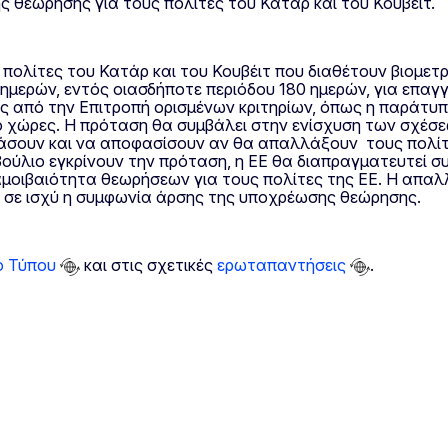
ς θεώρησης για τους πολίτες του Κατάρ και του Κουβέιτ.
 πολίτες του Κατάρ και του Κουβέιτ που διαθέτουν βιομετ
ημερών, εντός οιασδήποτε περιόδου 180 ημερών, για επαγγ
 από την Επιτροπή ορισμένων κριτηρίων, όπως η παράτυπη
δύο χώρες. Η πρόταση θα συμβάλει στην ενίσχυση των σχέσ
τάσουν και να αποφασίσουν αν θα απαλλάξουν τους πολίτ
βούλιο εγκρίνουν την πρόταση, η ΕΕ θα διαπραγματευτεί 
αμοιβαιότητα θεωρήσεων για τους πολίτες της ΕΕ. Η απαλ
ί σε ισχύ η συμφωνία άρσης της υποχρέωσης θεώρησης.
ο Τύπου
και στις σχετικές
ερωταπαντήσεις
.