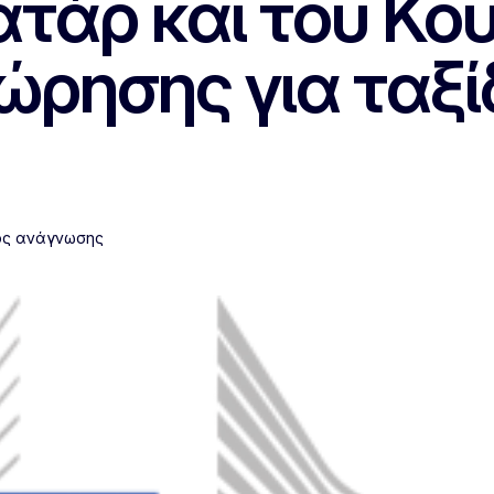
τάρ και του Κου
ρησης για ταξί
ος ανάγνωσης