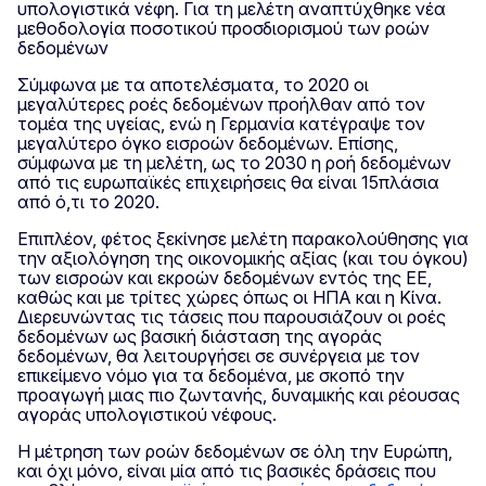
υπολογιστικά νέφη. Για τη μελέτη αναπτύχθηκε νέα
μεθοδολογία ποσοτικού προσδιορισμού των ροών
δεδομένων
Σύμφωνα με τα αποτελέσματα, το 2020 οι
μεγαλύτερες ροές δεδομένων προήλθαν από τον
τομέα της υγείας, ενώ η Γερμανία κατέγραψε τον
μεγαλύτερο όγκο εισροών δεδομένων. Επίσης,
σύμφωνα με τη μελέτη, ως το 2030 η ροή δεδομένων
από τις ευρωπαϊκές επιχειρήσεις θα είναι 15πλάσια
από ό,τι το 2020.
Επιπλέον, φέτος ξεκίνησε μελέτη παρακολούθησης για
την αξιολόγηση της οικονομικής αξίας (και του όγκου)
των εισροών και εκροών δεδομένων εντός της ΕΕ,
καθώς και με τρίτες χώρες όπως οι ΗΠΑ και η Κίνα.
Διερευνώντας τις τάσεις που παρουσιάζουν οι ροές
δεδομένων ως βασική διάσταση της αγοράς
δεδομένων, θα λειτουργήσει σε συνέργεια με τον
επικείμενο νόμο για τα δεδομένα, με σκοπό την
προαγωγή μιας πιο ζωντανής, δυναμικής και ρέουσας
αγοράς υπολογιστικού νέφους.
Η μέτρηση των ροών δεδομένων σε όλη την Ευρώπη,
και όχι μόνο, είναι μία από τις βασικές δράσεις που