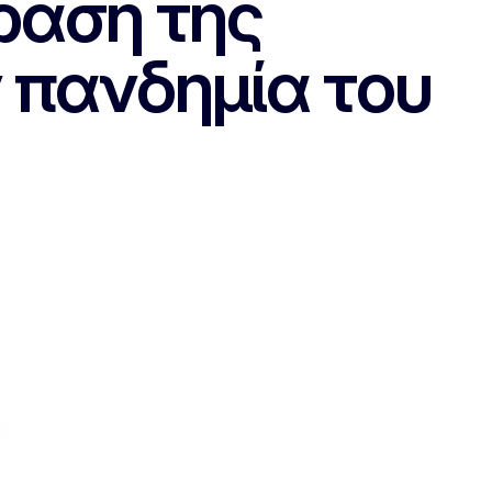
ραση της
ν πανδημία του