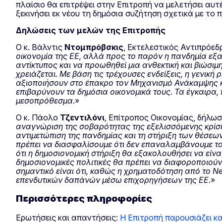
πλαίσιο θα επιτρέψει στην Επιτροπή να μελετήσει αυτ
ξεκινήσει εκ νέου τη δημόσια συζήτηση σχετικά με το 
Δηλώσεις των μελών της Επιτροπής
Ο κ. Βάλντις
Ντομπρόβσκις
, Εκτελεστικός Αντιπρόεδ
οικονομία της ΕΕ, αλλά προς το παρόν η πανδημία εξα
αντίκτυπος και να προωθηθεί μια ανθεκτική και βιώσιμ
χρειάζεται. Με βάση τις τρέχουσες ενδείξεις, η γενικ
αξιοποιήσουν στο έπακρο τον Μηχανισμό Ανάκαμψης και
επιβαρύνουν τα δημόσια οικονομικά τους. Τα έγκαιρα
μεσοπρόθεσμα
.»
Ο κ. Πάολο
Τζεντιλόνι
, Επίτροπος Οικονομίας, δήλωσ
αναγνώριση της σοβαρότητας της εξελισσόμενης κρίση
αντιμετώπιση της πανδημίας και τη στήριξη των θέσεω
πρέπει να διασφαλίσουμε ότι δεν επαναλαμβάνουμε τα
ότι η δημοσιονομική στήριξη θα εξακολουθήσει να εί
δημοσιονομικές πολιτικές θα πρέπει να διαφοροποιού
σημαντικό είναι ότι, καθώς η χρηματοδότηση από το
Ne
επενδυτικών δαπάνών μέσω επιχορηγήσεων της ΕΕ
.»
Περισσότερες πληροφορίες
Ερωτήσεις και απαντήσεις:
Η Επιτροπή παρουσιάζει κα