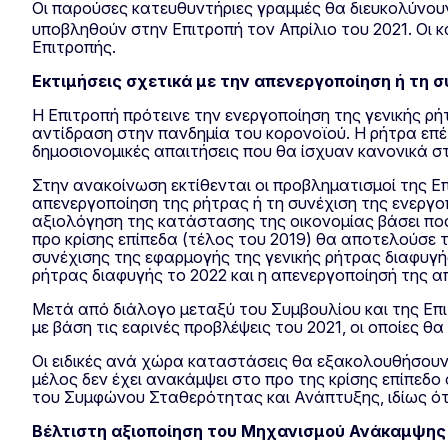
Οι παρούσες κατευθυντήριες γραμμές θα διευκολύνου
υποβληθούν στην Επιτροπή τον Απρίλιο του 2021. Οι
Επιτροπής.
Εκτιμήσεις σχετικά με την απενεργοποίηση ή τη 
Η Επιτροπή πρότεινε την ενεργοποίηση της γενικής ρή
αντίδραση στην πανδημία του κορονοϊού. Η ρήτρα επέ
δημοσιονομικές απαιτήσεις που θα ίσχυαν κανονικά σ
Στην ανακοίνωση εκτίθενται οι προβληματισμοί της Ε
απενεργοποίηση της ρήτρας ή τη συνέχιση της ενεργο
αξιολόγηση της κατάστασης της οικονομίας βάσει ποσ
προ κρίσης επίπεδα (τέλος του 2019) θα αποτελούσε τ
συνέχισης της εφαρμογής της γενικής ρήτρας διαφυγής
ρήτρας διαφυγής το 2022 και η απενεργοποίησή της α
Μετά από διάλογο μεταξύ του Συμβουλίου και της Επι
με βάση τις εαρινές προβλέψεις του 2021, οι οποίες 
Οι ειδικές ανά χώρα καταστάσεις θα εξακολουθήσουν
μέλος δεν έχει ανακάμψει στο προ της κρίσης επίπεδο
του Συμφώνου Σταθερότητας και Ανάπτυξης, ιδίως ότ
Βέλτιστη αξιοποίηση του Μηχανισμού Ανάκαμψης 