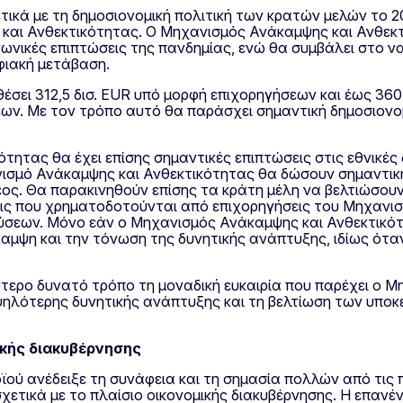
χετικά με τη δημοσιονομική πολιτική των κρατών μελών το
και Ανθεκτικότητας. Ο Μηχανισμός Ανάκαμψης και Ανθεκτ
ωνικές επιπτώσεις της πανδημίας, ενώ θα συμβάλει στο να 
ηφιακή μετάβαση.
σει 312,5 δισ. EUR υπό μορφή επιχορηγήσεων και έως 360 
ων. Με τον τρόπο αυτό θα παράσχει σημαντική δημοσιονο
ητας θα έχει επίσης σημαντικές επιπτώσεις στις εθνικές 
ισμό Ανάκαμψης και Ανθεκτικότητας θα δώσουν σημαντική
ρέος. Θα παρακινηθούν επίσης τα κράτη μέλη να βελτιώσο
σεις που χρηματοδοτούνται από επιχορηγήσεις του Μηχανι
ύσεων. Μόνο εάν ο Μηχανισμός Ανάκαμψης και Ανθεκτικό
αμψη και την τόνωση της δυνητικής ανάπτυξης, ιδίως ότα
ύτερο δυνατό τρόπο τη μοναδική ευκαιρία που παρέχει ο 
ψηλότερης δυνητικής ανάπτυξης και τη βελτίωση των υπο
ικής διακυβέρνησης
ού ανέδειξε τη συνάφεια και τη σημασία πολλών από τις π
χετικά με το πλαίσιο οικονομικής διακυβέρνησης. Η επανέ