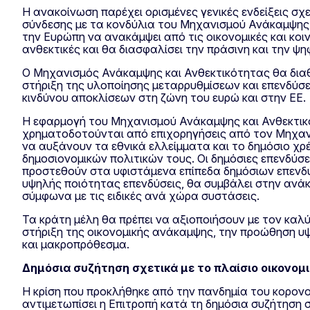
Η ανακοίνωση παρέχει ορισμένες γενικές ενδείξεις σ
σύνδεσης με τα κονδύλια του Μηχανισμού Ανάκαμψης 
την Ευρώπη να ανακάμψει από τις οικονομικές και κοιν
ανθεκτικές και θα διασφαλίσει την πράσινη και την ψ
Ο Μηχανισμός Ανάκαμψης και Ανθεκτικότητας θα διαθέ
στήριξη της υλοποίησης μεταρρυθμίσεων και επενδύσε
κινδύνου αποκλίσεων στη ζώνη του ευρώ και στην ΕΕ.
Η εφαρμογή του Μηχανισμού Ανάκαμψης και Ανθεκτικότ
χρηματοδοτούνται από επιχορηγήσεις από τον Μηχαν
να αυξάνουν τα εθνικά ελλείμματα και το δημόσιο χ
δημοσιονομικών πολιτικών τους. Οι δημόσιες επενδύ
προστεθούν στα υφιστάμενα επίπεδα δημόσιων επενδ
υψηλής ποιότητας επενδύσεις, θα συμβάλει στην ανάκ
σύμφωνα με τις ειδικές ανά χώρα συστάσεις.
Τα κράτη μέλη θα πρέπει να αξιοποιήσουν με τον καλ
στήριξη της οικονομικής ανάκαμψης, την προώθηση υ
και μακροπρόθεσμα.
Δημόσια συζήτηση σχετικά με το πλαίσιο οικονομ
Η κρίση που προκλήθηκε από την πανδημία του κορονοϊ
αντιμετωπίσει η Επιτροπή κατά τη δημόσια συζήτηση σ