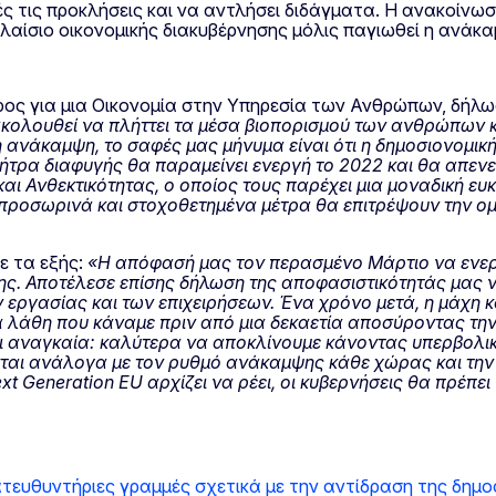
ές τις προκλήσεις και να αντλήσει διδάγματα. Η ανακοίνω
πλαίσιο οικονομικής διακυβέρνησης μόλις παγιωθεί η ανάκα
ρος για μια Οικονομία στην Υπηρεσία των Ανθρώπων, δήλωσ
κολουθεί να πλήττει τα μέσα βιοπορισμού των ανθρώπων και
η ανάκαμψη, το σαφές μας μήνυμα είναι ότι η δημοσιονομική
ή ρήτρα διαφυγής θα παραμείνει ενεργή το 2022 και θα απεν
 Ανθεκτικότητας, ο οποίος τους παρέχει μια μοναδική ευκ
, προσωρινά και στοχοθετημένα μέτρα θα επιτρέψουν την 
ε τα εξής:
«Η απόφασή μας τον περασμένο Μάρτιο να ενερ
ς. Αποτέλεσε επίσης δήλωση της αποφασιστικότητάς μας ν
ν εργασίας και των επιχειρήσεων. Ένα χρόνο μετά, η μάχη 
 λάθη που κάναμε πριν από μια δεκαετία αποσύροντας την 
ναι αναγκαία: καλύτερα να αποκλίνουμε κάνοντας υπερβολι
νται ανάλογα με τον ρυθμό ανάκαμψης κάθε χώρας και την 
xt
Generation
EU
αρχίζει να ρέει, οι κυβερνήσεις θα πρέπε
τευθυντήριες γραμμές σχετικά με την αντίδραση της δημο