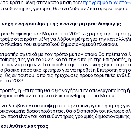
ν τα κράτη μέλη στην κατάρτιση των
προγραμμάτων σταθε
 κατευθυντήριες γραμμές θα αναλυθούν λεπτομερέστερα σ
συνεχή ενεργοποίηση της γενικής ρήτρας διαφυγής.
τρας διαφυγής τον Μάρτιο του 2020 ως μέρος της στρατηγ
τρεψε στα κράτη μέλη να λάβουν μέτρα για την κατάλληλη
το πλαίσιο του ευρωπαϊκού δημοσιονομικού πλαισίου.
πιτροπής σχετικά με τον τρόπο με τον οποίο θα πρέπει να
ποίησής της για το 2022. Κατά την άποψη της Επιτροπής, 
οτικών κριτηρίων. Το επίπεδο της οικονομικής δραστηριότ
ο βασικό ποσοτικό κριτήριο για να προβεί η Επιτροπή στη
. Ως εκ τούτου, από τις τρέχουσες προκαταρκτικές ενδείξ
πό το 2023.
τροπής, η Επιτροπή θα αξιολογήσει την απενεργοποίηση ή
θα δημοσιευθούν το πρώτο δεκαπενθήμερο του Μαΐου.
 να λαμβάνονται υπόψη μετά την απενεργοποίηση της γενι
 οικονομικής δραστηριότητας, θα αξιοποιούνται πλήρως όλ
αν προτείνονται κατευθυντήριες γραμμές δημοσιονομικής 
και Ανθεκτικότητας