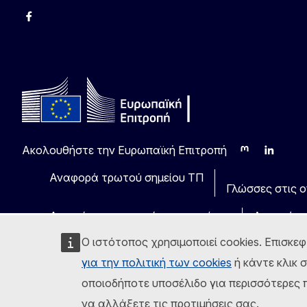
Facebook
Instagram
Χ
YouTube
Ακολουθήστε την Ευρωπαϊκή Επιτροπή
Mastodon
LinkedIn
Blu
Αναφορά τρωτού σημείου ΤΠ
Γλώσσες στις οπ
Ανακοίνωση νομικού περιεχομένου
Δυνατότη
Ο ιστότοπος χρησιμοποιεί cookies. Επισκεφ
για την πολιτική των cookies
ή κάντε κλικ 
οποιοδήποτε υποσέλιδο για περισσότερες π
να αλλάξετε τις προτιμήσεις σας.