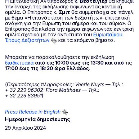
Η Eκτελεστική Aντιπρόεδρος κ.
Βέστεϊγιερ
θα κηρύξει
την έναρξη της εκδήλωσης εκφωνώντας κεντρική
ομιλία. Ο Επίτροπος κ.
Σμιτ
θα συμμετάσχει σε
πάνελ
με θέμα «Η επανάσταση των δεξιοτήτων: επιτακτική
ανάγκη για την Ευρώπη του σήμερα και του αύριο». Ο
Επίτροπος θα κλείσει την ημέρα εκφωνώντας κεντρική
ομιλία σχετικά με τον αντίκτυπο του
Ευρωπαϊκού
Έτους Δεξιοτήτων
και τα επόμενα βήματα.
Μπορείτε να παρακολουθήσετε την εκδήλωση
διαδικτυακά
από τις 10:00 έως τις 13:30 και από
τις
17:00 έως τις 18:30 ώρα Ελλάδος
.
(
Περισσότερες πληροφορίες:
Veerle
Nuyts
— Τηλ.:
+
32
229
96302·
Flora
Matthaes
— Τηλ.:
+
32
229
83951
)
Press Release in English
Ημερομηνία δημοσίευσης
29 Απριλίου 2024