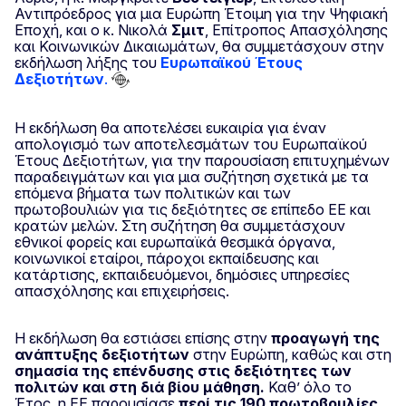
Αντιπρόεδρος για μια Ευρώπη Έτοιμη για την Ψηφιακή
Εποχή, και ο κ. Νικολά
Σμιτ
, Επίτροπος Απασχόλησης
και Κοινωνικών Δικαιωμάτων, θα συμμετάσχουν στην
εκδήλωση λήξης του
Ευρωπαϊκού Έτους
Δεξιοτήτων
.
Η εκδήλωση θα αποτελέσει ευκαιρία για έναν
απολογισμό των αποτελεσμάτων του Ευρωπαϊκού
Έτους Δεξιοτήτων, για την παρουσίαση επιτυχημένων
παραδειγμάτων και για μια συζήτηση σχετικά με τα
επόμενα βήματα των πολιτικών και των
πρωτοβουλιών για τις δεξιότητες σε επίπεδο ΕΕ και
κρατών μελών. Στη συζήτηση θα συμμετάσχουν
εθνικοί φορείς και ευρωπαϊκά θεσμικά όργανα,
κοινωνικοί εταίροι, πάροχοι εκπαίδευσης και
κατάρτισης, εκπαιδευόμενοι, δημόσιες υπηρεσίες
απασχόλησης και επιχειρήσεις.
Η εκδήλωση θα εστιάσει επίσης στην
προαγωγή της
ανάπτυξης δεξιοτήτων
στην Ευρώπη, καθώς και στη
σημασία της επένδυσης στις δεξιότητες των
πολιτών και στη διά βίου μάθηση.
Καθ’ όλο το
Έτος, η ΕΕ παρουσίασε
περί τις 190 πρωτοβουλίες