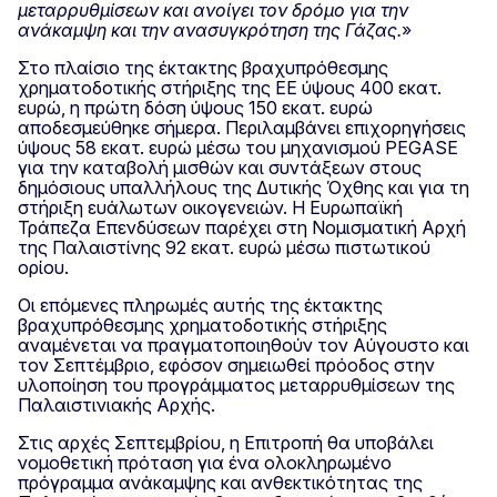
μεταρρυθμίσεων και ανοίγει τον δρόμο για την
ανάκαμψη και την ανασυγκρότηση της Γάζας.
»
Στο πλαίσιο της έκτακτης βραχυπρόθεσμης
χρηματοδοτικής στήριξης της ΕΕ ύψους 400 εκατ.
ευρώ, η πρώτη δόση ύψους 150 εκατ. ευρώ
αποδεσμεύθηκε σήμερα. Περιλαμβάνει επιχορηγήσεις
ύψους 58 εκατ. ευρώ μέσω του μηχανισμού PEGASE
για την καταβολή μισθών και συντάξεων στους
δημόσιους υπαλλήλους της Δυτικής Όχθης και για τη
στήριξη ευάλωτων οικογενειών. Η Ευρωπαϊκή
Τράπεζα Επενδύσεων παρέχει στη Νομισματική Αρχή
της Παλαιστίνης 92 εκατ. ευρώ μέσω πιστωτικού
ορίου.
Οι επόμενες πληρωμές αυτής της έκτακτης
βραχυπρόθεσμης χρηματοδοτικής στήριξης
αναμένεται να πραγματοποιηθούν τον Αύγουστο και
τον Σεπτέμβριο, εφόσον σημειωθεί πρόοδος στην
υλοποίηση του προγράμματος μεταρρυθμίσεων της
Παλαιστινιακής Αρχής.
Στις αρχές Σεπτεμβρίου, η Επιτροπή θα υποβάλει
νομοθετική πρόταση για ένα ολοκληρωμένο
πρόγραμμα ανάκαμψης και ανθεκτικότητας της