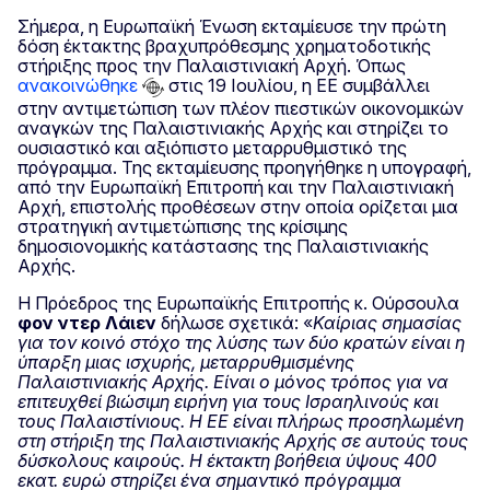
Σήμερα, η Ευρωπαϊκή Ένωση εκταμίευσε την πρώτη
δόση έκτακτης βραχυπρόθεσμης χρηματοδοτικής
στήριξης προς την Παλαιστινιακή Αρχή. Όπως
ανακοινώθηκε
στις 19 Ιουλίου, η ΕΕ συμβάλλει
στην αντιμετώπιση των πλέον πιεστικών οικονομικών
αναγκών της Παλαιστινιακής Αρχής και στηρίζει το
ουσιαστικό και αξιόπιστο μεταρρυθμιστικό της
πρόγραμμα. Της εκταμίευσης προηγήθηκε η υπογραφή,
από την Ευρωπαϊκή Επιτροπή και την Παλαιστινιακή
Αρχή, επιστολής προθέσεων στην οποία ορίζεται μια
στρατηγική αντιμετώπισης της κρίσιμης
δημοσιονομικής κατάστασης της Παλαιστινιακής
Αρχής.
Η Πρόεδρος της Ευρωπαϊκής Επιτροπής κ. Ούρσουλα
φον ντερ Λάιεν
δήλωσε σχετικά: «
Καίριας σημασίας
για τον κοινό στόχο της λύσης των δύο κρατών είναι η
ύπαρξη μιας ισχυρής, μεταρρυθμισμένης
Παλαιστινιακής Αρχής. Είναι ο μόνος τρόπος για να
επιτευχθεί βιώσιμη ειρήνη για τους Ισραηλινούς και
τους Παλαιστίνιους. Η ΕΕ είναι πλήρως προσηλωμένη
στη στήριξη της Παλαιστινιακής Αρχής σε αυτούς τους
δύσκολους καιρούς. Η έκτακτη βοήθεια ύψους 400
εκατ. ευρώ στηρίζει ένα σημαντικό πρόγραμμα