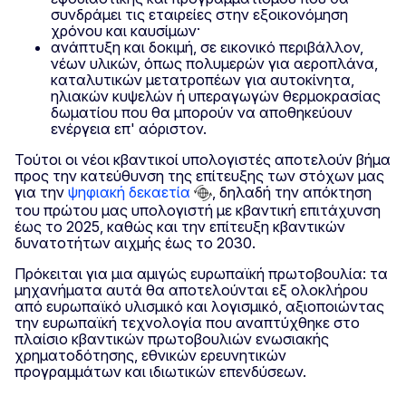
συνδράμει τις εταιρείες στην εξοικονόμηση
χρόνου και καυσίμων·
ανάπτυξη και δοκιμή, σε εικονικό περιβάλλον,
νέων υλικών, όπως πολυμερών για αεροπλάνα,
καταλυτικών μετατροπέων για αυτοκίνητα,
ηλιακών κυψελών ή υπεραγωγών θερμοκρασίας
δωματίου που θα μπορούν να αποθηκεύουν
ενέργεια επ' αόριστον.
Τούτοι οι νέοι κβαντικοί υπολογιστές αποτελούν βήμα
προς την κατεύθυνση της επίτευξης των στόχων μας
για την
ψηφιακή δεκαετία
, δηλαδή την απόκτηση
του πρώτου μας υπολογιστή με κβαντική επιτάχυνση
έως το 2025, καθώς και την επίτευξη κβαντικών
δυνατοτήτων αιχμής έως το 2030.
Πρόκειται για μια αμιγώς ευρωπαϊκή πρωτοβουλία: τα
μηχανήματα αυτά θα αποτελούνται εξ ολοκλήρου
από ευρωπαϊκό υλισμικό και λογισμικό, αξιοποιώντας
την ευρωπαϊκή τεχνολογία που αναπτύχθηκε στο
πλαίσιο κβαντικών πρωτοβουλιών ενωσιακής
χρηματοδότησης, εθνικών ερευνητικών
προγραμμάτων και ιδιωτικών επενδύσεων.