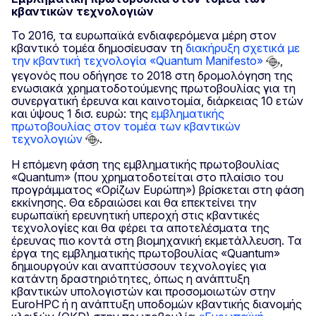
κβαντικών τεχνολογιών
Το 2016, τα ευρωπαϊκά ενδιαφερόμενα μέρη στον
κβαντικό τομέα δημοσίευσαν τη
διακήρυξη σχετικά με
την κβαντική τεχνολογία «Quantum Manifesto»
,
γεγονός που οδήγησε το 2018 στη δρομολόγηση της
ενωσιακά χρηματοδοτούμενης πρωτοβουλίας για τη
συνεργατική έρευνα και καινοτομία, διάρκειας 10 ετών
και ύψους 1 δισ. ευρώ: της
εμβληματικής
πρωτοβουλίας στον τομέα των κβαντικών
τεχνολογιών
.
Η επόμενη φάση της εμβληματικής πρωτοβουλίας
«Quantum» (που χρηματοδοτείται στο πλαίσιο του
προγράμματος «Ορίζων Ευρώπη») βρίσκεται στη φάση
εκκίνησης. Θα εδραιώσει και θα επεκτείνει την
ευρωπαϊκή ερευνητική υπεροχή στις κβαντικές
τεχνολογίες και θα φέρει τα αποτελέσματα της
έρευνας πιο κοντά στη βιομηχανική εκμετάλλευση. Τα
έργα της εμβληματικής πρωτοβουλίας «Quantum»
δημιουργούν και αναπτύσσουν τεχνολογίες για
κατάντη δραστηριότητες, όπως η ανάπτυξη
κβαντικών υπολογιστών και προσομοιωτών στην
EuroHPC ή η ανάπτυξη υποδομών κβαντικής διανομής