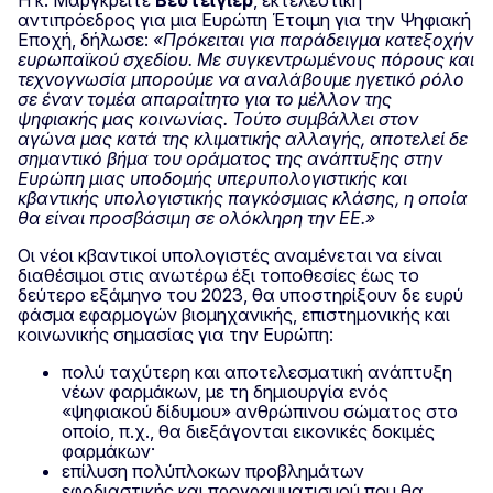
αντιπρόεδρος για μια Ευρώπη Έτοιμη για την Ψηφιακή
Εποχή, δήλωσε:
«Πρόκειται για παράδειγμα κατεξοχήν
ευρωπαϊκού σχεδίου. Με συγκεντρωμένους πόρους και
τεχνογνωσία μπορούμε να αναλάβουμε ηγετικό ρόλο
σε έναν τομέα απαραίτητο για το μέλλον της
ψηφιακής μας κοινωνίας. Τούτο συμβάλλει στον
αγώνα μας κατά της κλιματικής αλλαγής, αποτελεί δε
σημαντικό βήμα του οράματος της ανάπτυξης στην
Ευρώπη μιας υποδομής υπερυπολογιστικής και
κβαντικής υπολογιστικής παγκόσμιας κλάσης, η οποία
θα είναι προσβάσιμη σε ολόκληρη την ΕΕ.»
Οι νέοι κβαντικοί υπολογιστές αναμένεται να είναι
διαθέσιμοι στις ανωτέρω έξι τοποθεσίες έως το
δεύτερο εξάμηνο του 2023, θα υποστηρίξουν δε ευρύ
φάσμα εφαρμογών βιομηχανικής, επιστημονικής και
κοινωνικής σημασίας για την Ευρώπη:
πολύ ταχύτερη και αποτελεσματική ανάπτυξη
νέων φαρμάκων, με τη δημιουργία ενός
«ψηφιακού δίδυμου» ανθρώπινου σώματος στο
οποίο, π.χ., θα διεξάγονται εικονικές δοκιμές
φαρμάκων·
επίλυση πολύπλοκων προβλημάτων
εφοδιαστικής και προγραμματισμού που θα