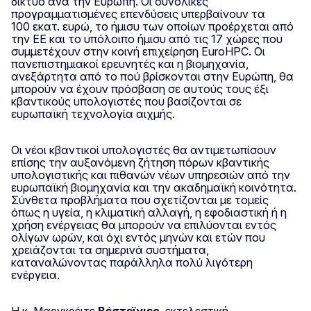
δίκτυο ανά την Ευρώπη. Οι συνολικές
προγραμματισμένες επενδύσεις υπερβαίνουν τα
100 εκατ. ευρώ, το ήμισυ των οποίων προέρχεται από
την ΕΕ και το υπόλοιπο ήμισυ από τις 17 χώρες που
συμμετέχουν στην κοινή επιχείρηση EuroHPC. Οι
πανεπιστημιακοί ερευνητές και η βιομηχανία,
ανεξάρτητα από το πού βρίσκονται στην Ευρώπη, θα
μπορούν να έχουν πρόσβαση σε αυτούς τους έξι
κβαντικούς υπολογιστές που βασίζονται σε
ευρωπαϊκή τεχνολογία αιχμής.
Οι νέοι κβαντικοί υπολογιστές θα αντιμετωπίσουν
επίσης την αυξανόμενη ζήτηση πόρων κβαντικής
υπολογιστικής και πιθανών νέων υπηρεσιών από την
ευρωπαϊκή βιομηχανία και την ακαδημαϊκή κοινότητα.
Σύνθετα προβλήματα που σχετίζονται με τομείς
όπως η υγεία, η κλιματική αλλαγή, η εφοδιαστική ή η
χρήση ενέργειας θα μπορούν να επιλύονται εντός
ολίγων ωρών, και όχι εντός μηνών και ετών που
χρειάζονται τα σημερινά συστήματα,
καταναλώνοντας παράλληλα πολύ λιγότερη
ενέργεια.
Η κ. Μαργκρέιτε
Βέστεϊγιερ
, εκτελεστική