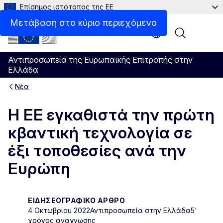
Επίσημος ιστότοπος της ΕΕ
Μετάβαση στο κύριο περιεχόμενο
Menu
Αντιπροσωπεία της Ευρωπαϊκής Επιτροπής στην
Ελλάδα
Νέα
Η ΕΕ εγκαθιστά την πρώτη
κβαντική τεχνολογία σε
έξι τοποθεσίες ανά την
Ευρώπη
ΕΙΔΗΣΕΟΓΡΑΦΙΚΌ ΆΡΘΡΟ
4 Οκτωβρίου 2022
Αντιπροσωπεία στην Ελλάδα
5'
χρόνος ανάγνωσης