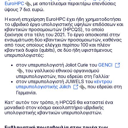
EuroHPC
, με αποτέλεσμα περαιτέρω επενδύσεις
ύψους 7 δισ. ευρώ.
Η κοινή επιχείρηση EuroHPC έχει ήδη χρηματοδοτήσει
το υβριδικό έργο υπολογιστικής υψηλών επιδόσεων και
κβαντικών προσομοιωτών (HPCQS), το οποίο
ξεκίνησε στα τέλη του 2021. Το έργο αποσκοπεί στην
ενσωμάτωση δύο κβαντικών προσομοιωτών, καθένας
από τους οποίους ελέγχει περίπου 100 και πλέον
κβαντικά δυφία (qubits), σε δύο ήδη υφιστάμενους
υπερυπολογιστές:
στον υπερυπολογιστή Joliot Curie του
GENCI
, του γαλλικού εθνικού οργανισμού
υπερυπολογιστών, που εδρεύει στη Γαλλία·
στον υπερυπολογιστή JUWELS του
κέντρου
υπερυπολογιστικής Jülich
, που εδρεύει στη
Γερμανία.
Κατ' αυτόν τον τρόπο, η HPCQS θα καταστεί ένα
μοναδικό στον κόσμο εκκολαπτήριο υβριδικής
υπολογιστικής κβαντικών υπερυπολογιστών.
Εμβληματική πρωτοβουλία στον τομέα των