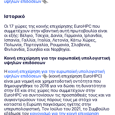
υψηλών επιδόσεων
.
Ιστορικό
Οι 17 χώρες της κοινής επιχείρησης EuroHPC που
συμμετέχουν στην κβαντική αυτή πρωτοβουλία είναι
οι εξής: Βέλγιο, Τσεχία, Δανία, Γερμανία, Ιρλανδία,
Ισπανία, Γαλλία, Ιταλία, Λετονία, Κάτω Χώρες,
Πολωνία, Πορτογαλία, Ρουμανία, Σλοβενία,
Φινλανδία, Σουηδία και Νορβηγία.
Κοινή επιχείρηση για την ευρωπαϊκή υπολογιστική
υψηλών επιδόσεων
Η
κοινή επιχείρηση για την ευρωπαϊκή υπολογιστική
υψηλών επιδόσεων
(κοινή επιχείρηση EuroHPC)
είναι μια νομική και χρηματοδοτική οντότητα που
δημιουργήθηκε το 2018 για να δώσει τη δυνατότητα
στην ΕΕ και στις χώρες που συμμετέχουν στην
EuroHPC να συντονίσουν τις προσπάθειές τους και να
συγκεντρώσουν τους πόρους τους με στόχο να
καταστεί η Ευρώπη παγκόσμιος ηγέτης στην
υπερυπολογιστική. Τον Ιούλιο του 2021, το Συμβούλιο
εξέδωσε τον
κανονισμό για την κοινή επιχείρηση