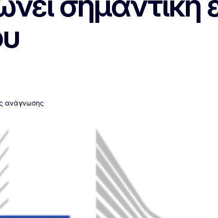
ώνει σημαντική 
ου
ος ανάγνωσης