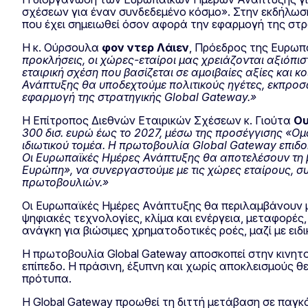
σχέσεων για έναν συνδεδεμένο κόσμο». Στην εκδήλωσ
που έχει σημειωθεί όσον αφορά την εφαρμογή της στρ
Η κ. Ούρσουλα
φον ντερ Λάιεν
, Πρόεδρος της Ευρωπ
προκλήσεις, οι χώρες-εταίροι μας χρειάζονται αξιόπισ
εταιρική σχέση που βασίζεται σε αμοιβαίες αξίες και 
Ανάπτυξης θα υποδεχτούμε πολιτικούς ηγέτες, εκπροσώ
εφαρμογή της στρατηγικής
Global Gateway
.»
Η Επίτροπος Διεθνών Εταιρικών Σχέσεων κ. Γιούτα
Ου
300 δισ. ευρώ έως το 2027, μέσω της προσέγγισης «Ο
ιδιωτικού τομέα. Η πρωτοβουλία
Global Gateway
επιδο
Οι Ευρωπαϊκές Ημέρες Ανάπτυξης θα αποτελέσουν τη 
Ευρώπη», να συνεργαστούμε με τις χώρες εταίρους, σ
πρωτοβουλιών.»
Οι Ευρωπαϊκές Ημέρες Ανάπτυξης θα περιλαμβάνουν μ
ψηφιακές τεχνολογίες, κλίμα και ενέργεια, μεταφορές,
ανάγκη για βιώσιμες χρηματοδοτικές ροές, μαζί με ειδι
Η πρωτοβουλία Global Gateway αποσκοπεί στην κινητο
επίπεδο. Η πράσινη, έξυπνη και χωρίς αποκλεισμούς θ
πρότυπα.
Η Global Gateway προωθεί τη διττή μετάβαση σε παγκό