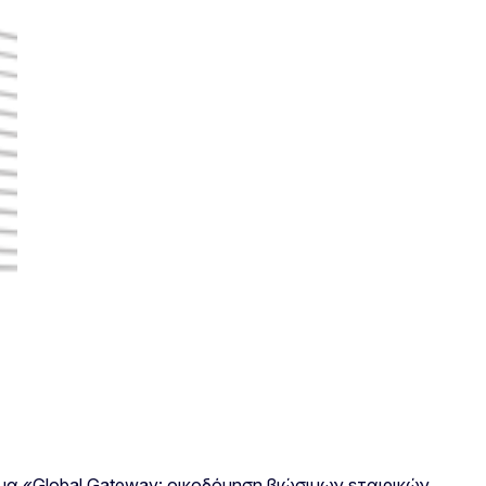
μα «Global Gateway: οικοδόμηση βιώσιμων εταιρικών