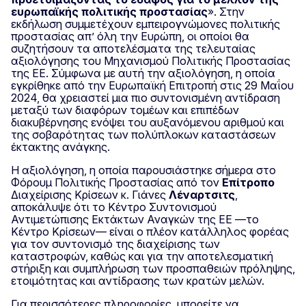
ευρωπαϊκής πολιτικής προστασίας
». Στην
εκδήλωση συμμετέχουν εμπειρογνώμονες πολιτικής
προστασίας απ’ όλη την Ευρώπη, οι οποίοι θα
συζητήσουν τα αποτελέσματα της τελευταίας
αξιολόγησης του Μηχανισμού Πολιτικής Προστασίας
της ΕΕ. Σύμφωνα με αυτή την αξιολόγηση, η οποία
εγκρίθηκε από την Ευρωπαϊκή Επιτροπή στις 29 Μαΐου
2024, θα χρειαστεί μια πιο συντονισμένη αντίδραση
μεταξύ των διαφόρων τομέων και επιπέδων
διακυβέρνησης ενόψει του αυξανόμενου αριθμού και
της σοβαρότητας των πολύπλοκων καταστάσεων
έκτακτης ανάγκης.
Η αξιολόγηση, η οποία παρουσιάστηκε σήμερα στο
Φόρουμ Πολιτικής Προστασίας από τον
Επίτροπο
Διαχείρισης Κρίσεων κ. Γιάνες
Λέναρτσιτς
,
αποκάλυψε ότι το Κέντρο Συντονισμού
Αντιμετώπισης Εκτάκτων Αναγκών της ΕΕ —το
Κέντρο Κρίσεων— είναι ο πλέον κατάλληλος φορέας
για τον συντονισμό της διαχείρισης των
καταστροφών, καθώς και για την αποτελεσματική
στήριξη και συμπλήρωση των προσπαθειών πρόληψης,
ετοιμότητας και αντίδρασης των κρατών μελών.
Για περισσότερες πληροφορίες, μπορείτε να