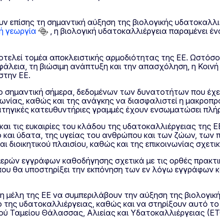
υν επίσης τη σημαντική αύξηση της βιολογικής υδατοκαλλι
κή γεωργία
, η βιολογική υδατοκαλλιέργεια παραμένει έ
αποτελεί τομέα αποκλειστικής αρμοδιότητας της ΕΕ. Ωστόσ
φάλεια, τη βιώσιμη ανάπτυξη και την απασχόληση, η Κοινή
στην ΕΕ.
ιο σημαντική σήμερα, δεδομένων των δυνατοτήτων που έχε
νίας, καθώς και της ανάγκης να διασφαλιστεί η μακροπρ
τρατηγικές κατευθυντήριες γραμμές έχουν ενσωματώσει πλ
και τις ευκαιρίες του κλάδου της υδατοκαλλιέργειας της Ε
και ύδατα, της υγείας του ανθρώπου και των ζώων, των π
ι διοικητικού πλαισίου, καθώς και της επικοινωνίας σχετι
ομερών εγγράφων καθοδήγησης σχετικά με τις ορθές πρακτι
α που θα υποστηρίξει την εκπόνηση των εν λόγω εγγράφων
τη μέλη της ΕΕ να συμπεριλάβουν την αύξηση της βιολογι
ο της υδατοκαλλιέργειας, καθώς και να στηρίξουν αυτό τ
ού Ταμείου Θάλασσας, Αλιείας και Υδατοκαλλιέργειας (Ε