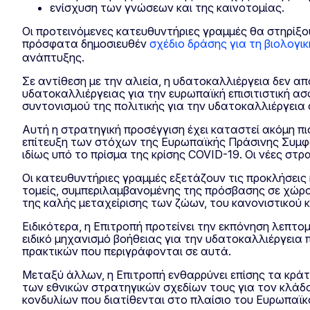
ενίσχυση των γνώσεων και της καινοτομίας.
Οι προτεινόμενες κατευθυντήριες γραμμές θα στηρίξο
πρόσφατα δημοσιευθέν
σχέδιο δράσης για τη βιολογι
ανάπτυξης.
Σε αντίθεση με την αλιεία, η υδατοκαλλιέργεια δεν 
υδατοκαλλιέργειας για την ευρωπαϊκή επισιτιστική ασ
συντονισμού της πολιτικής για την υδατοκαλλιέργεια 
Αυτή η στρατηγική προσέγγιση έχει καταστεί ακόμη π
επίτευξη των στόχων της Ευρωπαϊκής Πράσινης Συμφω
ιδίως υπό το πρίσμα της κρίσης COVID-19. Οι νέες σ
Οι κατευθυντήριες γραμμές εξετάζουν τις προκλήσεις 
τομείς, συμπεριλαμβανομένης της πρόσβασης σε χώρο 
της καλής μεταχείρισης των ζώων, του κανονιστικού κα
Ειδικότερα, η Επιτροπή προτείνει την εκπόνηση λεπτ
ειδικό μηχανισμό βοήθειας για την υδατοκαλλιέργει
πρακτικών που περιγράφονται σε αυτά.
Μεταξύ άλλων, η Επιτροπή ενθαρρύνει επίσης τα κρά
των εθνικών στρατηγικών σχεδίων τους για τον κλάδ
κονδυλίων που διατίθενται στο πλαίσιο του Ευρωπαϊκ