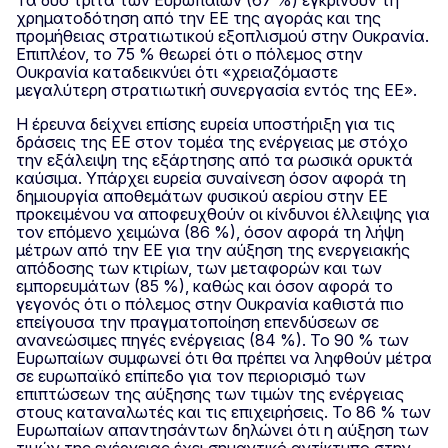
Τα δύο τρίτα των Ευρωπαίων (67 %) εγκρίνουν τη
χρηματοδότηση από την ΕΕ της αγοράς και της
προμήθειας στρατιωτικού εξοπλισμού στην Ουκρανία.
Επιπλέον, το 75 % θεωρεί ότι ο πόλεμος στην
Ουκρανία καταδεικνύει ότι «χρειαζόμαστε
μεγαλύτερη στρατιωτική συνεργασία εντός της ΕΕ».
Η έρευνα δείχνει επίσης ευρεία υποστήριξη για τις
δράσεις της ΕΕ στον τομέα της ενέργειας με στόχο
την εξάλειψη της εξάρτησης από τα ρωσικά ορυκτά
καύσιμα. Υπάρχει ευρεία συναίνεση όσον αφορά τη
δημιουργία αποθεμάτων φυσικού αερίου στην ΕΕ
προκειμένου να αποφευχθούν οι κίνδυνοι έλλειψης για
τον επόμενο χειμώνα (86 %), όσον αφορά τη λήψη
μέτρων από την ΕΕ για την αύξηση της ενεργειακής
απόδοσης των κτιρίων, των μεταφορών και των
εμπορευμάτων (85 %), καθώς και όσον αφορά το
γεγονός ότι ο πόλεμος στην Ουκρανία καθιστά πιο
επείγουσα την πραγματοποίηση επενδύσεων σε
ανανεώσιμες πηγές ενέργειας (84 %). Το 90 % των
Ευρωπαίων συμφωνεί ότι θα πρέπει να ληφθούν μέτρα
σε ευρωπαϊκό επίπεδο για τον περιορισμό των
επιπτώσεων της αύξησης των τιμών της ενέργειας
στους καταναλωτές και τις επιχειρήσεις. Το 86 % των
Ευρωπαίων απαντησάντων δηλώνει ότι η αύξηση των