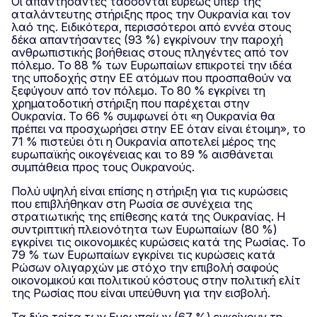
Οι απαντήσαντες τάσσονται ευρέως υπέρ της
αταλάντευτης στήριξης προς την Ουκρανία και τον
λαό της. Ειδικότερα, περισσότεροι από εννέα στους
δέκα απαντήσαντες (93 %) εγκρίνουν την παροχή
ανθρωπιστικής βοήθειας στους πληγέντες από τον
πόλεμο. Το 88 % των Ευρωπαίων επικροτεί την ιδέα
της υποδοχής στην ΕΕ ατόμων που προσπαθούν να
ξεφύγουν από τον πόλεμο. Το 80 % εγκρίνει τη
χρηματοδοτική στήριξη που παρέχεται στην
Ουκρανία. Το 66 % συμφωνεί ότι «η Ουκρανία θα
πρέπει να προσχωρήσει στην ΕΕ όταν είναι έτοιμη», το
71 % πιστεύει ότι η Ουκρανία αποτελεί μέρος της
ευρωπαϊκής οικογένειας και το 89 % αισθάνεται
συμπάθεια προς τους Ουκρανούς.
Πολύ υψηλή είναι επίσης η στήριξη για τις κυρώσεις
που επιβλήθηκαν στη Ρωσία σε συνέχεια της
στρατιωτικής της επίθεσης κατά της Ουκρανίας. Η
συντριπτική πλειονότητα των Ευρωπαίων (80 %)
εγκρίνει τις οικονομικές κυρώσεις κατά της Ρωσίας. Το
79 % των Ευρωπαίων εγκρίνει τις κυρώσεις κατά
Ρώσων ολιγαρχών με στόχο την επιβολή σαφούς
οικονομικού και πολιτικού κόστους στην πολιτική ελίτ
της Ρωσίας που είναι υπεύθυνη για την εισβολή.