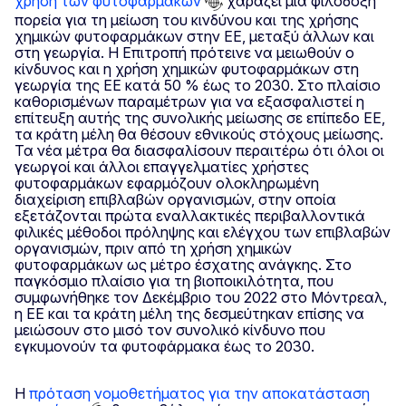
χρήση των φυτοφαρμάκων
χαράζει μια φιλόδοξη
πορεία για τη μείωση του κινδύνου και της χρήσης
χημικών φυτοφαρμάκων στην ΕΕ, μεταξύ άλλων και
στη γεωργία. Η Επιτροπή πρότεινε να μειωθούν ο
κίνδυνος και η χρήση χημικών φυτοφαρμάκων στη
γεωργία της ΕΕ κατά 50 % έως το 2030. Στο πλαίσιο
καθορισμένων παραμέτρων για να εξασφαλιστεί η
επίτευξη αυτής της συνολικής μείωσης σε επίπεδο ΕΕ,
τα κράτη μέλη θα θέσουν εθνικούς στόχους μείωσης.
Τα νέα μέτρα θα διασφαλίσουν περαιτέρω ότι όλοι οι
γεωργοί και άλλοι επαγγελματίες χρήστες
φυτοφαρμάκων εφαρμόζουν ολοκληρωμένη
διαχείριση επιβλαβών οργανισμών, στην οποία
εξετάζονται πρώτα εναλλακτικές περιβαλλοντικά
φιλικές μέθοδοι πρόληψης και ελέγχου των επιβλαβών
οργανισμών, πριν από τη χρήση χημικών
φυτοφαρμάκων ως μέτρο έσχατης ανάγκης. Στο
παγκόσμιο πλαίσιο για τη βιοποικιλότητα, που
συμφωνήθηκε τον Δεκέμβριο του 2022 στο Μόντρεαλ,
η ΕΕ και τα κράτη μέλη της δεσμεύτηκαν επίσης να
μειώσουν στο μισό τον συνολικό κίνδυνο που
εγκυμονούν τα φυτοφάρμακα έως το 2030.
Η
πρόταση νομοθετήματος για την αποκατάσταση