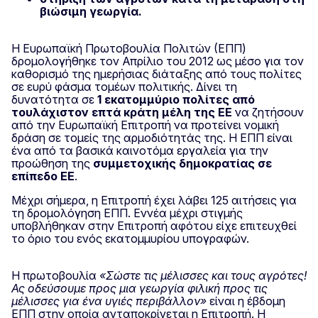
βιώσιμη γεωργία.
Η Ευρωπαϊκή Πρωτοβουλία Πολιτών (ΕΠΠ)
δρομολογήθηκε τον Απρίλιο του 2012 ως μέσο για τον
καθορισμό της ημερήσιας διάταξης από τους πολίτες
σε ευρύ φάσμα τομέων πολιτικής. Δίνει τη
δυνατότητα σε
1 εκατομμύριο πολίτες από
τουλάχιστον επτά κράτη μέλη της ΕΕ
να ζητήσουν
από την Ευρωπαϊκή Επιτροπή να προτείνει νομική
δράση σε τομείς της αρμοδιότητάς της. Η ΕΠΠ είναι
ένα από τα βασικά καινοτόμα εργαλεία για την
προώθηση της
συμμετοχικής δημοκρατίας σε
επίπεδο ΕΕ
.
Μέχρι σήμερα, η Επιτροπή έχει λάβει 125 αιτήσεις για
τη δρομολόγηση ΕΠΠ. Εννέα μέχρι στιγμής
υποβλήθηκαν στην Επιτροπή αφότου είχε επιτευχθεί
το όριο του ενός εκατομμυρίου υπογραφών.
Η πρωτοβουλία
«Σώστε τις μέλισσες και τους αγρότες!
Ας οδεύσουμε προς μια γεωργία φιλική προς τις
μέλισσες για ένα υγιές περιβάλλον»
είναι η έβδομη
ΕΠΠ στην οποία ανταποκρίνεται η Επιτροπή. Η