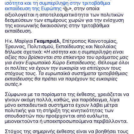
ισότητα και τη συμπερίληψη στην τριτοβάθμια
εκπαίδευση της Ευρώπης
», στην οποία
αξιολογείται η αποτελεσματικότητα των πολιτικών
δεσμεύσεων των επιμέρους χωρών για την ενίσχυση
της κοινωνικής δικαιοσύνης στην τριτοβάθμια
εκπαίδευση.
Η κ. Μαρίγια
Γκαμπριέλ
, Επίτροπος Καινοτομίας,
Έρευνας, Πολιτισμού, Εκπαίδευσης και Νεολαίας
δήλωσε σχετικά: «
Η ισότητα και η συμπερίληψη είναι
αξίες που βρίσκονται στο επίκεντρο του οράματος μας
για έναν Ευρωπαϊκό Χώρο Εκπαίδευσης
. Θέλουμε όλοι
οι πολίτες να έχουν την ευκαιρία να επιτύχουν τους
στόχους τους. Τα ευρωπαϊκά συστήματα τριτοβάθμιας
εκπαίδευσης θα πρέπει να παρέχουν τις ευκαιρίες
αυτές.»
Σύμφωνα με τα πορίσματα της έκθεσης, χρειάζεται να
γίνουν ακόμη πολλά, καθώς, για παράδειγμα, λίγα
μόνο εκπαιδευτικά συστήματα έχουν λάβει μέτρα
πολιτικής για τη στήριξη της κινητικότητας των
σπουδαστών που προέρχονται από ευάλωτα,
μειονεκτούντα ή υποεκπροσωπούμενα περιβάλλοντα.
Στόχος της σημερινής έκθεσης είναι να βοηθήσει τους