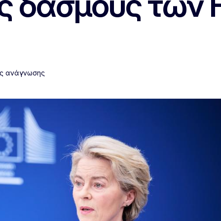
υς δασμούς των
ος ανάγνωσης