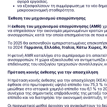
αγορά εργασίας.
να εξασφαλίσουν τη συμμόρφωση με το νέο δημοσ
μακροοικονομική σταθερότητα.
Έκθεση του μηχανισμού επαγρύπνησης
Η
έκθεση του μηχανισμού επαγρύπνησης (AMR)
χρ
να επηρεάσουν την οικονομία μεμονωμένων κρατών με
ανισορροπιών, κατά την οποία επισημαίνεται σε ποια 
Το 2025 θα εκπονηθούν εμπεριστατωμένες επισκοπήσεις
το 2024:
Γερμανία, Ελλάδα, Ιταλία, Κάτω Χώρες, 
Η φετινή AMR καταλήγει στο συμπέρασμα ότι απαιτεί
ανισορροπιών. Η χώρα εξακολουθεί να αντιμετωπίζει
επιδείνωσης του ισοζυγίου τρεχουσών συναλλαγών, κα
Πρόταση κοινής έκθεσης για την απασχόληση
Η πρόταση κοινής έκθεσης για την απασχόληση (ΚΕΑ) 
έφθασε στο πρωτοφανές υψηλό επίπεδο του 75,3 % το
μειώθηκε στο ιστορικά χαμηλό επίπεδο του 6,1 % το 2
συνέχεια της σημαντικής επιβράδυνσής της μεταξύ του
επίπεδο και να διατηρήσει την οικονομική ανάπτυξη, τ
Οι πραγματικοί μισθοί άρχισαν να ανακάμπτουν το δε