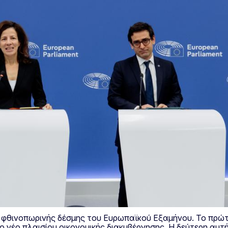
 φθινοπωρινής δέσμης του Ευρωπαϊκού Εξαμήνου. Το πρώτ
νέο πλαισίου οικονομικής διακυβέρνησης. Η δεύτερη αυτή 