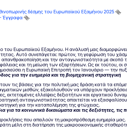
 φθινοπωρινής δέσμης του Ευρωπαϊκού Εξαμήνου 2025
 — Έγγραφα
ιο του Ευρωπαϊκού Εξαμήνου. Η ανάλυσή μας διαμορφώνει
τητας. Αυτό συνεπάγεται: πρώτον, τη γεφύρωση του χάσμ
ην απανθρακοποίηση και την ανταγωνιστικότητα με σκοπό τ
σφάλειας και τη μείωση των εξαρτήσεων. Ως εκ τούτου, οι 
ημοσιεύσει η Ευρωπαϊκή Επιτροπή τον Ιανουάριο — την πυ
ιος για την ευημερία και τη βιομηχανική στρατηγική
θέτουν τις βάσεις για την πολιτική μας δράση κατά τα επ
ραγματικών μισθών, εξακολουθούν να υπάρχουν προκλήσει
ες, εκτεταμένες ελλείψεις δεξιοτήτων και εργατικού δυνα
στρατηγική ανταγωνιστικότητας απαιτείται να εξασφαλίσο
ρατηγική για την καταπολέμηση της φτώχειας.
 για τα κοινωνικά δικαιώματα και τις δεξιότητες, τις π
προκλήσεις που απειλούν τη μακροπρόθεσμη ευημερία μας.
α κράτη μέλη στη διατήρηση της μακροοικονομικής σταθερ