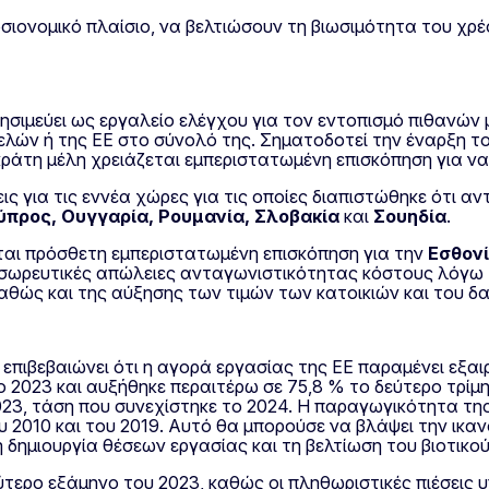
ιονομικό πλαίσιο, να βελτιώσουν τη βιωσιμότητα του χρέ
ησιμεύει ως εργαλείο ελέγχου για τον εντοπισμό πιθανώ
λών ή της ΕΕ στο σύνολό της. Σηματοδοτεί την έναρξη το
κράτη μέλη χρειάζεται εμπεριστατωμένη επισκόπηση για να
 για τις εννέα χώρες για τις οποίες διαπιστώθηκε ότι αν
Κύπρος, Ουγγαρία, Ρουμανία, Σλοβακία
και
Σουηδία
.
ται πρόσθετη εμπεριστατωμένη επισκόπηση για την
Εσθον
 σωρευτικές απώλειες ανταγωνιστικότητας κόστους λόγω
θώς και της αύξησης των τιμών των κατοικιών και του δα
επιβεβαιώνει ότι η αγορά εργασίας της ΕΕ παραμένει εξα
 2023 και αυξήθηκε περαιτέρω σε 75,8 % το δεύτερο τρίμ
023, τάση που συνεχίστηκε το 2024. Η παραγωγικότητα της
 2010 και του 2019. Αυτό θα μπορούσε να βλάψει την ικαν
η δημιουργία θέσεων εργασίας και τη βελτίωση του βιοτικού
ύτερο εξάμηνο του 2023, καθώς οι πληθωριστικές πιέσεις