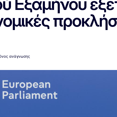
ύ Εξαμήνου εξετ
ομικές προκλήσε
ρόνος ανάγνωσης