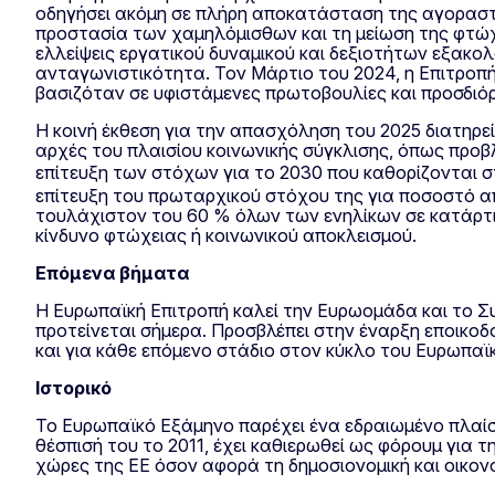
οδηγήσει ακόμη σε πλήρη αποκατάσταση της αγοραστι
προστασία των χαμηλόμισθων και τη μείωση της φτώχε
ελλείψεις εργατικού δυναμικού και δεξιοτήτων εξακο
ανταγωνιστικότητα. Τον Μάρτιο του 2024, η Επιτροπή
βασιζόταν σε υφιστάμενες πρωτοβουλίες και προσδιόρι
Η κοινή έκθεση για την απασχόληση του 2025 διατηρεί
αρχές του πλαισίου κοινωνικής σύγκλισης, όπως προβ
επίτευξη των στόχων για το 2030 που καθορίζονται 
επίτευξη του πρωταρχικού στόχου της για ποσοστό α
τουλάχιστον του 60 % όλων των ενηλίκων σε κατάρτι
κίνδυνο φτώχειας ή κοινωνικού αποκλεισμού.
Επόμενα βήματα
Η Ευρωπαϊκή Επιτροπή καλεί την Ευρωομάδα και το Συ
προτείνεται σήμερα. Προσβλέπει στην έναρξη εποικοδ
και για κάθε επόμενο στάδιο στον κύκλο του Ευρωπαϊκ
Ιστορικό
Το Ευρωπαϊκό Εξάμηνο παρέχει ένα εδραιωμένο πλαίσ
θέσπισή του το 2011, έχει καθιερωθεί ως φόρουμ για 
χώρες της ΕΕ όσον αφορά τη δημοσιονομική και οικονο