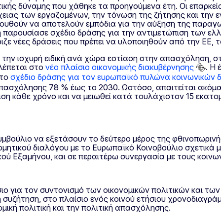
κής δύναμης που χάθηκε τα προηγούμενα έτη. Οι επαρκείς
ιας των εργαζομένων, την τόνωση της ζήτησης και την εν
λουθούν να αποτελούν εμπόδια για την αύξηση της παραγω
 παρουσίασε σχέδιο δράσης για την αντιμετώπιση των ελλε
ζε νέες δράσεις που πρέπει να υλοποιηθούν από την ΕΕ, τ
 την ισχυρή ειδική ανά χώρα εστίαση στην απασχόληση, στι
λέπεται στο
νέο πλαίσιο οικονομικής διακυβέρνησης
. Η
στο
σχέδιο δράσης για τον ευρωπαϊκό πυλώνα κοινωνικών 
πασχόλησης 78 % έως το 2030. Ωστόσο, απαιτείται ακόμα
ση κάθε χρόνο και να μειωθεί κατά τουλάχιστον 15 εκατο
μβούλιο να εξετάσουν το δεύτερο μέρος της φθινοπωρινή
ομητικού διαλόγου με το Ευρωπαϊκό Κοινοβούλιο σχετικά 
ού Εξαμήνου, και σε περαιτέρω συνεργασία με τους κοινων
ιο για τον συντονισμό των οικονομικών πολιτικών και τω
τη συζήτηση, στο πλαίσιο ενός κοινού ετήσιου χρονοδιαγρ
μική πολιτική και την πολιτική απασχόλησης.