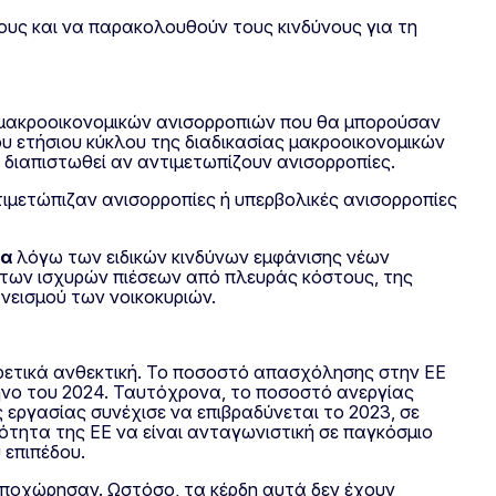
ους και να παρακολουθούν τους κινδύνους για τη
ν μακροοικονομικών ανισορροπιών που θα μπορούσαν
υ ετήσιου κύκλου της διαδικασίας μακροοικονομικών
 διαπιστωθεί αν αντιμετωπίζουν ανισορροπίες.
τιμετώπιζαν ανισορροπίες ή υπερβολικές ανισορροπίες
ία
λόγω των ειδικών κινδύνων εμφάνισης νέων
 των ισχυρών πιέσεων από πλευράς κόστους, της
νεισμού των νοικοκυριών.
ιρετικά ανθεκτική. Το ποσοστό απασχόλησης στην ΕΕ
ηνο του 2024. Ταυτόχρονα, το ποσοστό ανεργίας
 εργασίας συνέχισε να επιβραδύνεται το 2023, σε
ότητα της ΕΕ να είναι ανταγωνιστική σε παγκόσμιο
 επιπέδου.
 υποχώρησαν. Ωστόσο, τα κέρδη αυτά δεν έχουν