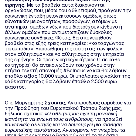
ειρήνης
. Με τα βραβεία αυτά διακρίνονται
οργανώσεις που, μέσω του αθλητισμού, προάγουν την
κοινωνική ένταξη μειονεκτουσών ομάδων, όπως
εθνοτικών μειονοτήτων, προσφύγων, ατόμων με
αναπηρία, ομάδων νέων που διατρέχουν κίνδυνο ή
άλλων ομάδων που αντιμετωπίζουν δύσκολες
κοινωνικές συνθήκες. Φέτος, θα απονεμηθούν
βραβεία στις εξής τρεις κατηγορίες: «καταργώντας
τα εμπόδια». «προώθηση της ισότητας των φύλων
στον αθλητισμό» και «ο αθλητισμός στην υπηρεσία
της ειρήνης». Οι τρεις νικητές/νικήτριες (1 σε κάθε
κατηγορία) θα ανακοινωθούν του χρόνου στην
ετήσια τελετή απονομής #BeInclusive και θα λάβουν
έπαθλο αξίας 10.000 ευρώ. Οι υπόλοιποι φιναλίστ της
κάθε κατηγορίας θα λάβουν έπαθλο 2.500 ευρώ
έκαστος.
Ο κ. Μαργαρίτης
Σχοινάς
, Αντιπρόεδρος αρμόδιος για
την Προώθηση του Ευρωπαϊκού Τρόπου Ζωής μας,
δήλωσε σχετικά:
«Ο αθλητισμός έχει τη μοναδική
ικανότητα να ενώνει τους ανθρώπους, να προωθεί
κοινωνικές αλλαγές και να δημιουργεί μια αίσθηση
ευρωπαϊκής ταυτότητας. Ανυπομονώ να γνωρίσω τα
υποψήφια έργα που αξιοποιούν αυτό το τεράστιο