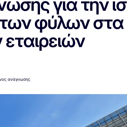
ωσης για την ι
ων φύλων στα δ
 εταιρειών
όνος ανάγνωσης