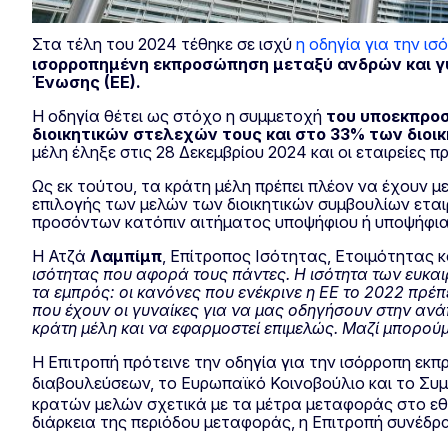
Στα τέλη του 2024 τέθηκε σε ισχύ
η οδηγία για την ι
ισορροπημένη εκπροσώπηση μεταξύ ανδρών και γυ
Ένωσης (ΕΕ).
Η οδηγία θέτει ως στόχο η συμμετοχή
του υποεκπροσ
διοικητικών στελεχών τους και στο 33% των διοι
μέλη έληξε στις 28 Δεκεμβρίου 2024 και οι εταιρείες π
Ως εκ τούτου, τα κράτη μέλη πρέπει πλέον να έχουν με
επιλογής των μελών των διοικητικών συμβουλίων ετα
προσόντων κατόπιν αιτήματος υποψήφιου ή υποψήφια
Η Ατζά
Λαμπίμπ
, Επίτροπος Ισότητας, Ετοιμότητας κ
ισότητας που αφορά τους πάντες. Η ισότητα των ευκαι
τα εμπρός: οι κανόνες που ενέκρινε η ΕΕ το 2022 πρέ
που έχουν οι γυναίκες για να μας οδηγήσουν στην ανά
κράτη μέλη και να εφαρμοστεί επιμελώς. Μαζί μπορού
Η Επιτροπή πρότεινε την οδηγία για την ισόρροπη εκ
διαβουλεύσεων, το Ευρωπαϊκό Κοινοβούλιο και το Συ
κρατών μελών σχετικά με τα μέτρα μεταφοράς στο εθνι
διάρκεια της περιόδου μεταφοράς, η Επιτροπή συνέδρ