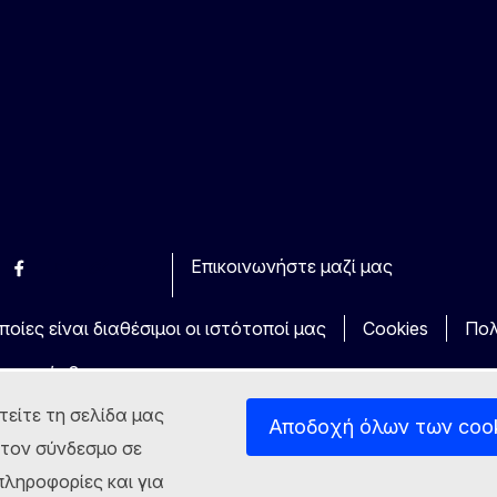
Επικοινωνήστε μαζί μας
esky
Facebook
Youtube
Other
οίες είναι διαθέσιμοι οι ιστότοποί μας
Cookies
Πολ
τα πρόσβασης
τείτε τη σελίδα μας
Αποδοχή όλων των coo
στον σύνδεσμο σε
ληροφορίες και για