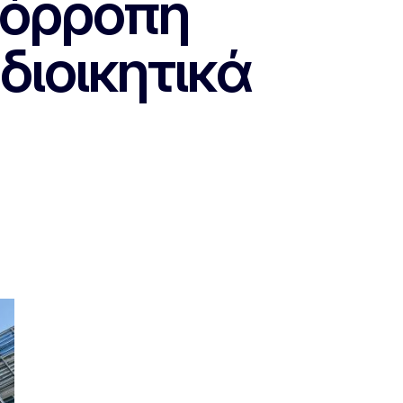
σόρροπη
ιοικητικά