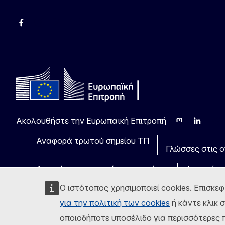
Facebook
Instagram
Χ
YouTube
Ακολουθήστε την Ευρωπαϊκή Επιτροπή
Mastodon
LinkedIn
Blu
Αναφορά τρωτού σημείου ΤΠ
Γλώσσες στις οπ
Ανακοίνωση νομικού περιεχομένου
Δυνατότη
Ο ιστότοπος χρησιμοποιεί cookies. Επισκεφ
για την πολιτική των cookies
ή κάντε κλικ 
οποιοδήποτε υποσέλιδο για περισσότερες π