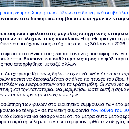
σόρροπη εκπροσώπηση των φύλων στα διοικητικά συμβούλια
ναικών στα διοικητικά συμβούλια εισηγμένων εταιρε
ωπούμενου φύλου στις μεγάλες εισηγμένες εταιρείες
κητικών στελεχών τους συνολικά.
Η προθεσμία για τη με
ρέπει να επιτύχουν τους στόχους έως τις 30 Ιουνίου 2026.
ταφέρει στο εθνικό τους δίκαιο κανόνες που αφορούν, για 
ιρειών —με
διαφανή
και
ουδέτερα ως προς το φύλο
κριτ
ς που απορρίφθηκε, μεταξύ άλλων.
αι Διαχείρισης Κρίσεων, δήλωσε σχετικά:
«Η ισόρροπη εκπρ
ριών πρέπει να διασφαλίζεται σε όλες τις πτυχές του βίου
πει πλέον να εφαρμοστούν από τα κράτη μέλη. Οι κανόνες 
πτυξη και την καινοτομία. Θα μεριμνήσω ώστε αυτή η σημα
με να σπάσουμε τη γυάλινη οροφή. »
προσώπηση των φύλων στα διοικητικά συμβούλια των εταιρ
μβούλιο κατέληξαν σε πολιτική συμφωνία
τον Ιούνιο του 2
κό δίκαιο και θα διασφαλίσει ότι τα μέτρα αυτά μεταφέρο
αμε τα κράτη μέλη ώστε να μεταφέρουν ορθά την οδηγία, π