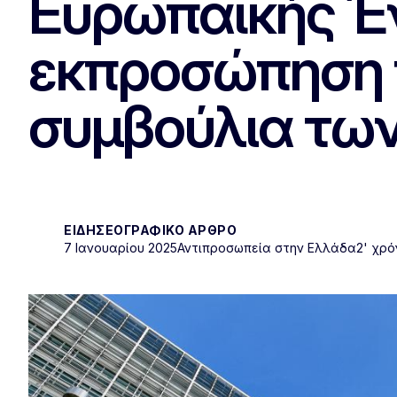
Ευρωπαϊκής Έν
εκπροσώπηση τ
συμβούλια των
ΕΙΔΗΣΕΟΓΡΑΦΙΚΌ ΆΡΘΡΟ
7 Ιανουαρίου 2025
Αντιπροσωπεία στην Ελλάδα
2' χρ